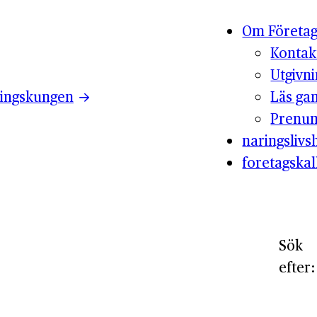
Om Företag
Kontak
Utgivn
ingskungen
Läs ga
Prenum
naringslivsh
foretagskal
Sök
efter: