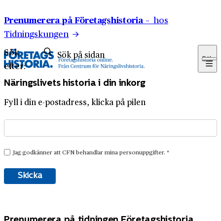
Hoppa till innehåll
Prenumerera på Företagshistoria –
hos
Tidningskungen
Sök
Sök
efter:
Näringslivets historia i din inkorg
Fyll i din e-postadress, klicka på pilen
Prenumerera på tidningen Företagshistoria