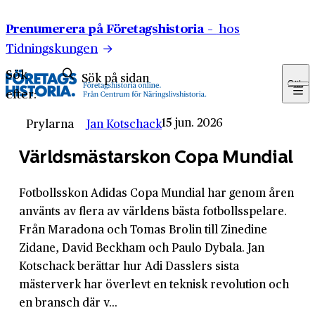
Hoppa till innehåll
Prenumerera på Företagshistoria –
hos
Tidningskungen
Sök
Sök
efter:
15 jun. 2026
Prylarna
Jan Kotschack
Världsmästarskon Copa Mundial
Fotbollsskon Adidas Copa Mundial har genom åren
använts av flera av världens bästa fotbollsspelare.
Från Maradona och Tomas Brolin till Zinedine
Zidane, David Beckham och Paulo Dybala. Jan
Kotschack berättar hur Adi Dasslers sista
mästerverk har överlevt en teknisk revolution och
en bransch där v...