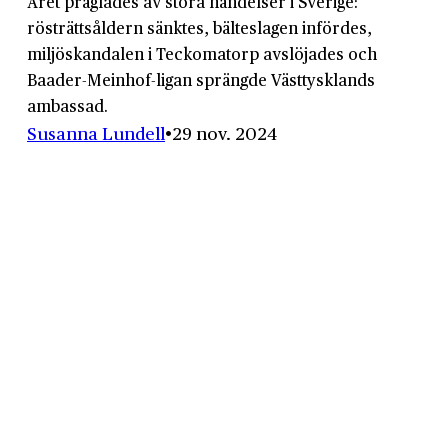
Året präglades av stora händelser i Sverige:
rösträttsåldern sänktes, bälteslagen infördes,
miljöskandalen i Teckomatorp avslöjades och
Baader-Meinhof-ligan sprängde Västtysklands
ambassad.
Susanna Lundell
29 nov. 2024