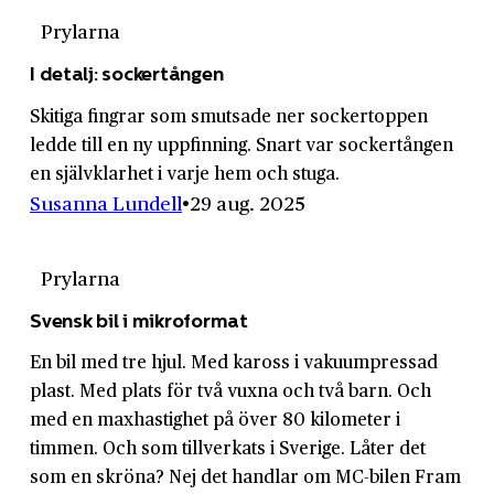
Prylarna
I detalj: sockertången
Skitiga fingrar som smutsade ner socker­toppen
ledde till en ny upp­finning. Snart var socker­tången
en själv­klarhet i varje hem och stuga.
Susanna Lundell
29 aug. 2025
Prylarna
Svensk bil i mikroformat
En bil med tre hjul. Med kaross i vakuum­pressad
plast. Med plats för två vuxna och två barn. Och
med en max­hastighet på över 80 kilometer i
timmen. Och som till­verkats i Sverige. Låter det
som en skröna? Nej det handlar om MC-bilen Fram