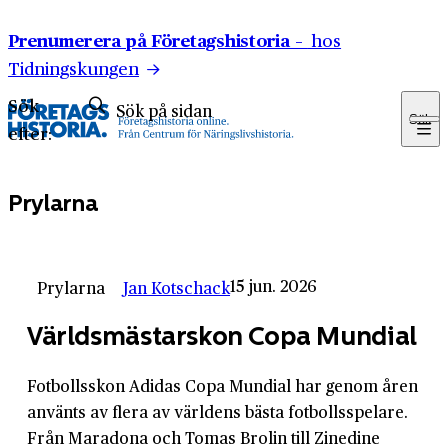
Hoppa till innehåll
Prenumerera på Företagshistoria –
hos
Tidningskungen
Sök
Sök
efter:
Prylarna
15 jun. 2026
Prylarna
Jan Kotschack
Världsmästarskon Copa Mundial
Fotbollsskon Adidas Copa Mundial har genom åren
använts av flera av världens bästa fotbollsspelare.
Från Maradona och Tomas Brolin till Zinedine