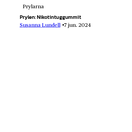
Prylarna
Prylen: Nikotintuggummit
Susanna Lundell
7 jun. 2024
Prylarna
I detalj: folkabussen
Anders Houltz
28 feb. 2023