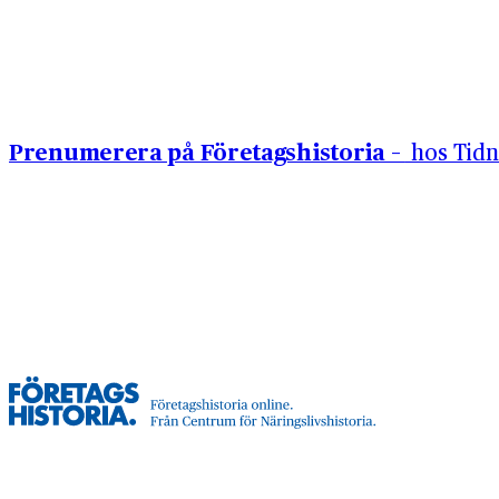
Hoppa till innehåll
Prenumerera på Företagshistoria –
hos Tidn