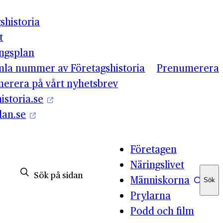
shistoria
t
ingsplan
mla nummer av Företagshistoria
Prenumerera
erera på vårt nyhetsbrev
istoria.se
lan.se
Företagen
Näringslivet
Människorna
Sök
Sök
Prylarna
Podd och film