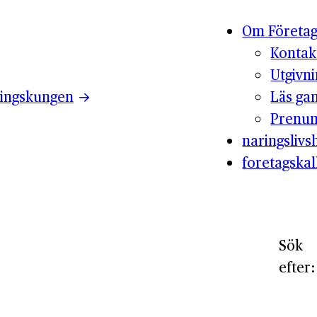
Om Företag
Kontak
Utgivn
ingskungen
Läs ga
Prenum
naringslivsh
foretagskal
Sök
efter: