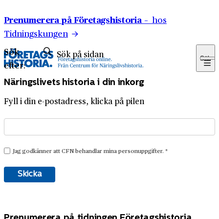
Hoppa till innehåll
Prenumerera på Företagshistoria –
hos
Tidningskungen
Sök
Sök
efter:
Näringslivets historia i din inkorg
Fyll i din e-postadress, klicka på pilen
Prenumerera på tidningen Företagshistoria