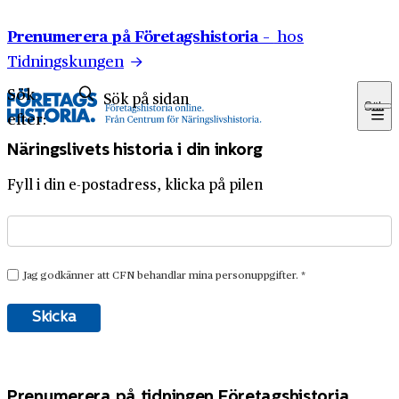
Hoppa till innehåll
Prenumerera på Företagshistoria –
hos
Tidningskungen
Sök
Sök
efter:
Näringslivets historia i din inkorg
Fyll i din e-postadress, klicka på pilen
Prenumerera på tidningen Företagshistoria