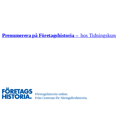
Hoppa till innehåll
Prenumerera på Företagshistoria –
hos Tidningskun