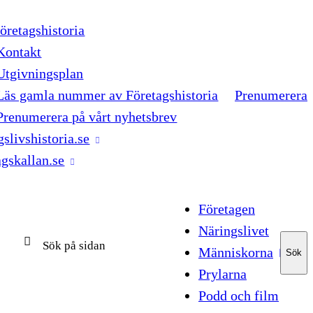
retagshistoria
Kontakt
Utgivningsplan
Läs gamla nummer av Företagshistoria
Prenumerera
Prenumerera på vårt nyhetsbrev
gslivshistoria.se
agskallan.se
Företagen
Näringslivet
Människorna
Sök
Sök
Prylarna
Podd och film