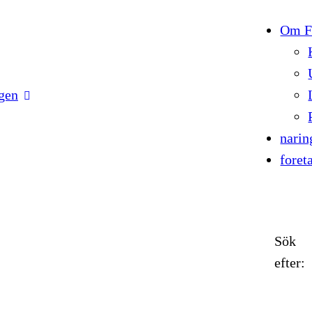
Om Fö
gen
narin
foret
Sök
efter: