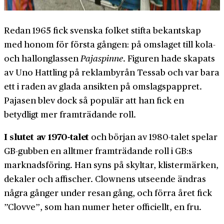
Redan 1965 fick svenska folket stifta bekantskap
med honom för första gången: på omslaget till kola-
och hallonglassen
Pajaspinne
. Figuren hade skapats
av Uno Hattling på reklambyrån Tessab och var bara
ett i raden av glada ansikten på omslagspappret.
Pajasen blev dock så populär att han fick en
betydligt mer framträdande roll.
I slutet av 1970-talet
och början av 1980-talet spelar
GB-gubben en alltmer framträdande roll i GB:s
marknadsföring. Han syns på skyltar, klistermärken,
dekaler och affischer. Clownens utseende ändras
några gånger under resan gång, och förra året fick
”Clovve”, som han numer heter officiellt, en fru.