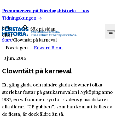
Hoppa till innehåll
Prenumerera på Företagshistoria –
hos
Tidningskungen
Sök
Sök
efter:
Start
/
Clowntätt på karneval
Företagen
Edward Blom
3 jun. 2016
Clowntätt på karneval
Ett gäng glada och mindre glada clowner i olika
storlekar festar på gatukarnevalen i Nyköping anno
1987, en välkommen syn för stadens glassälskare i
alla åldrar. ”GB-gubben”, som han kom att kallas av
de flesta, är dock äldre än så.