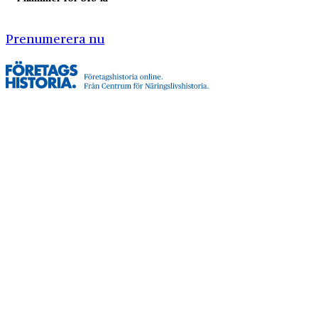
Prenumerera nu
Företagshistoria är en nyhetssajt om företags- och
näringslivshistoria från Centrum för
Näringslivshistoria. Samma innehåll hittar du i
tidskriften Företagshistoria, som vi också ger ut.
Har du frågor om sajten eller vill du prata om ditt
företags historia?
08-634 99 00
info@naringslivshistoria.se