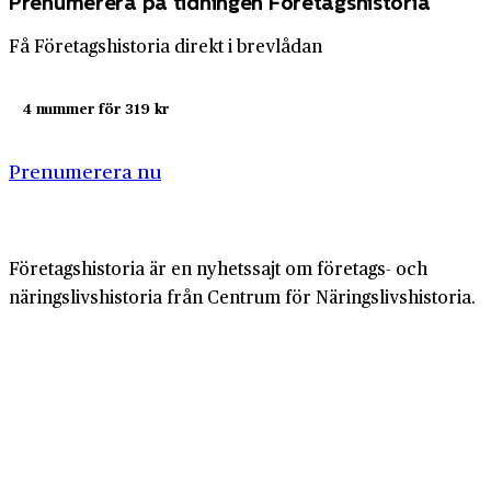
Prenumerera på tidningen Företagshistoria
Få Företagshistoria direkt i brevlådan
4 nummer för 319 kr
Prenumerera nu
Företagshistoria är en nyhetssajt om företags- och
näringslivshistoria från Centrum för Näringslivshistoria.
Samma innehåll hittar du i tidskriften Företagshistoria,
som vi också ger ut.
Har du frågor om sajten eller vill du prata om ditt
företags historia?
08-634 99 00