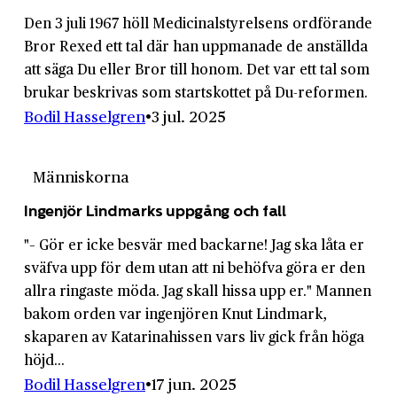
Den 3 juli 1967 höll Medicinal­styrelsens ordförande
Bror Rexed ett tal där han uppmanade de anställda
att säga Du eller Bror till honom. Det var ett tal som
brukar beskrivas som startskottet på Du-reformen.
Bodil Hasselgren
3 jul. 2025
Människorna
Ingenjör Lindmarks uppgång och fall
"– Gör er icke besvär med backarne! Jag ska låta er
sväfva upp för dem utan att ni behöfva göra er den
allra ringaste möda. Jag skall hissa upp er." Mannen
bakom orden var ingenjören Knut Lindmark,
skaparen av Katarinahissen vars liv gick från höga
höjd...
Bodil Hasselgren
17 jun. 2025