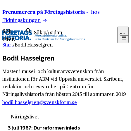
Hoppa till innehåll
Prenumerera på Företagshistoria –
hos
Tidningskungen
Sök
Sök
efter:
Start
/
Bodil Hasselgren
Bodil Hasselgren
Master i musei- och kulturarvsvetenskap från
institutionen för ABM vid Uppsala universitet. Skribent,
redaktör och researcher på Centrum för
Näringslivshistoria från hösten 2015 till sommaren 2019
bodil.hasselgren@svenskform.se
Näringslivet
3 juli 1967: Du-reformen inleds