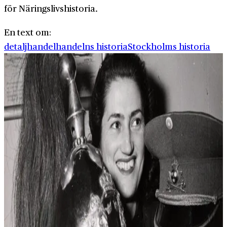
för Näringslivshistoria.
En text om:
detaljhandel
handelns historia
Stockholms historia