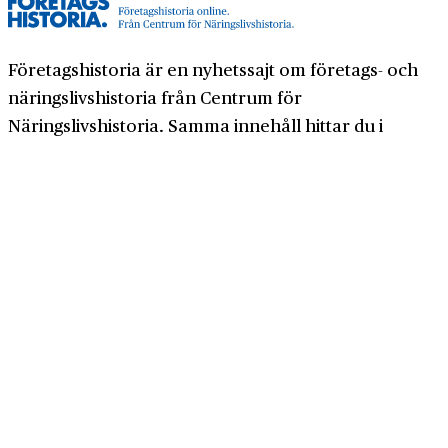
Företagshistoria är en nyhetssajt om företags- och
näringslivshistoria från Centrum för
Näringslivshistoria. Samma innehåll hittar du i
tidskriften Företagshistoria, som vi också ger ut.
Har du frågor om sajten eller vill du prata om ditt
företags historia?
08-634 99 00
info@naringslivshistoria.se
2026 © Centrum för Näringslivshistoria
Producerad av
Generation