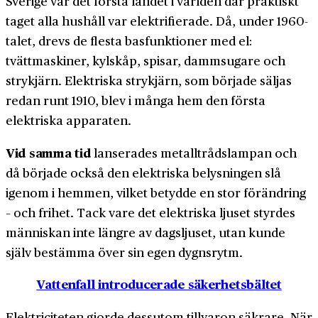
Sverige var det första landet i världen där praktiskt
taget alla hushåll var elektrifierade. Då, under 1960-
talet, drevs de flesta basfunktioner med el:
tvättmaskiner, kylskåp, spisar, dammsugare och
strykjärn. Elektriska strykjärn, som började säljas
redan runt 1910, blev i många hem den första
elektriska apparaten.
Vid samma tid
lanserades metalltrådslampan och
då började också den elektriska belysningen slå
igenom i hemmen, vilket betydde en stor förändring
– och frihet. Tack vare det elektriska ljuset styrdes
människan inte längre av dagsljuset, utan kunde
själv bestämma över sin egen dygnsrytm.
Vattenfall introducerade säkerhetsbältet
Elektriciteten gjorde dessutom tillvaron säkrare. När