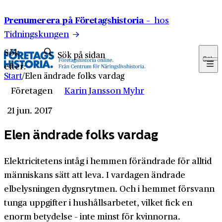
Hoppa till innehåll
Prenumerera på Företagshistoria –
hos
Tidningskungen
Sök
Sök
efter:
Start
/
Elen ändrade folks vardag
Företagen
Karin Jansson Myhr
21 jun. 2017
Elen ändrade folks vardag
Elektricitetens intåg i hemmen förändrade för alltid
människans sätt att leva. I vardagen ändrade
elbelysningen dygnsrytmen. Och i hemmet försvann
tunga uppgifter i hushållsarbetet, vilket fick en
enorm betydelse – inte minst för kvinnorna.