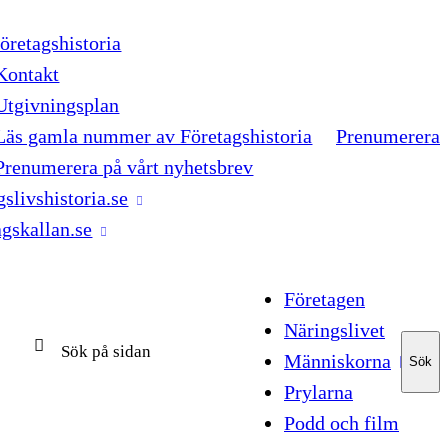
retagshistoria
Kontakt
Utgivningsplan
Läs gamla nummer av Företagshistoria
Prenumerera
Prenumerera på vårt nyhetsbrev
gslivshistoria.se
agskallan.se
Företagen
Näringslivet
Människorna
Sök
Sök
Prylarna
Podd och film