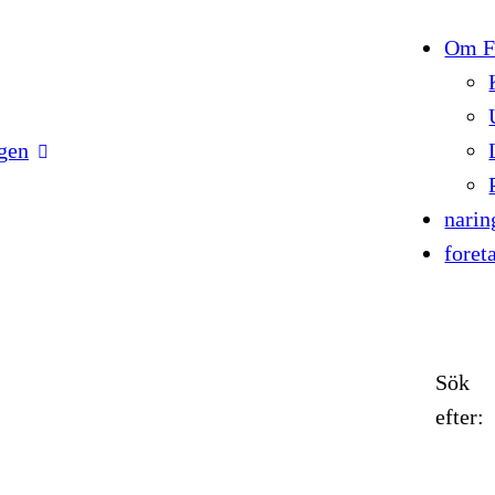
Om Fö
gen
narin
foret
Sök
efter: