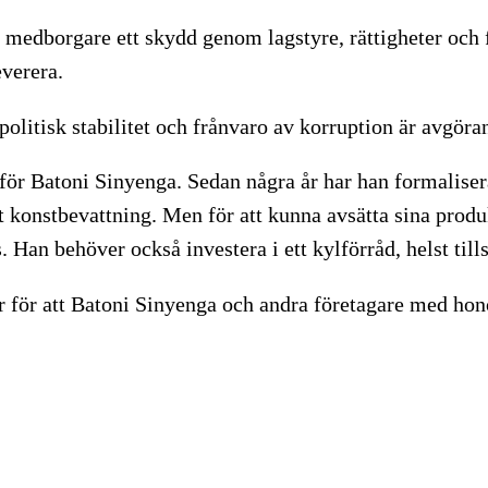
a medborgare ett skydd genom lagstyre, rättigheter och fö
everera.
politisk stabilitet och frånvaro av korruption är avgö
r Batoni Sinyenga. Sedan några år har han formaliserad
rt konstbevattning. Men för att kunna avsätta sina prod
. Han behöver också investera i ett kylförråd, helst t
tår för att Batoni Sinyenga och andra företagare med h