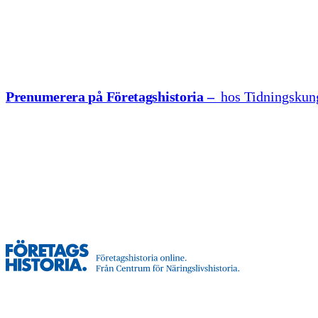
Hoppa till innehåll
Prenumerera på Företagshistoria –
hos Tidningskun