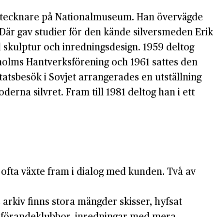
nga tecknare på Nationalmuseum. Han övervägde
 Där gav studier för den kände silversmeden Erik
 skulptur och inredningsdesign. 1959 deltog
holms Hantverksförening och 1961 sattes den
atsbesök i Sovjet arrangerades en utställning
rna silvret. Fram till 1981 deltog han i ett
 ofta växte fram i dialog med kunden. Två av
s arkiv finns stora mängder skisser, hyfsat
ordförandeklubbor, inredningar med mera.