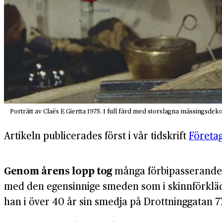
Porträtt av Claës E Giertta 1975. I full färd med storslagna mässingsdek
Artikeln publicerades först i vår tidskrift
Företag
Genom årens lopp tog
många förbipasserande en
med den egensinnige smeden som i skinnförkläde
han i över 40 år sin smedja på Drottninggatan 77