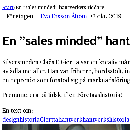
Start
/
En ”sales minded” hantverkets riddare
Företagen
Eva Ersson Åbom
3 okt. 2019
En ”sales minded” hant
Silversmeden Claës E Giertta var en kreativ m
av ädla metaller. Han var friherre, bördsstolt, 
entreprenör som förstod sig på marknadsföring, a
Prenumerera på tidskriften Företagshistoria!
En text om:
designhistoria
Giertta
hantverk
hantverkshistoria