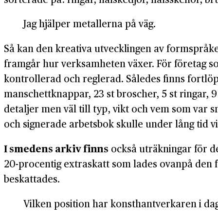
Jag hjälper metallerna på väg.
Så kan den kreativa utvecklingen av formspråk
framgår hur verksamheten växer. För företag s
kontrollerad och reglerad. Således finns fortlö
manschettknappar, 23 st broscher, 5 st ringar, 
detaljer men väl till typ, vikt och vem som 
och signerade arbetsbok skulle under lång tid vi
I smedens arkiv finns
också uträkningar för de
20-procentig extraskatt som lades ovanpå den fär
beskattades.
Vilken position har konsthantverkaren i da