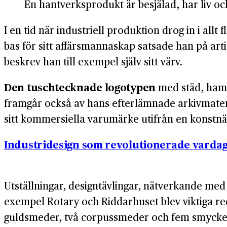
En hantverksprodukt är besjälad, har liv o
I en tid när industriell produktion drog in i all
bas för sitt affärsmannaskap satsade han på arti
beskrev han till exempel själv sitt värv.
Den tuschtecknade logotypen
med städ, hamm
framgår också av hans efterlämnade arkivmateri
sitt kommersiella varumärke utifrån en konstnär
Industridesign som revolutionerade varda
Utställningar, designtävlingar, nätverkande med 
exempel Rotary och Riddarhuset blev viktiga re
guldsmeder, två corpussmeder och fem smyckes