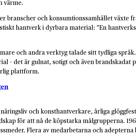
ch värme.
t fler branscher och konsumtionssamhället växte fr
stiskt hantverk i dyrbara material: ”En hantverks
are och andra verktyg talade sitt tydliga språk
al – det är gulnat, sotigt och även brandskadat 
lig plattform.
gen
näringsliv och konsthantverkare, årliga glöggfest
dskap för att nå de köpstarka målgrupperna. 1968
smeder. Flera av medarbetarna och adepterna bl