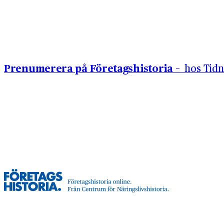
Hoppa till innehåll
Prenumerera på Företagshistoria –
hos Tidn