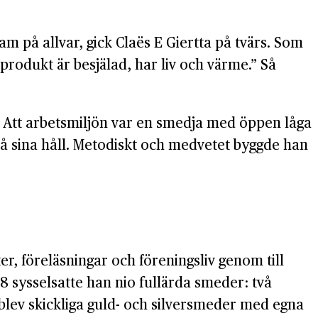
am på allvar, gick Claës E Giertta på tvärs. Som
produkt är besjälad, har liv och värme.” Så
. Att arbetsmiljön var en smedja med öppen låga
på sina håll. Metodiskt och medvetet byggde han
er, föreläsningar och föreningsliv genom till
 sysselsatte han nio fullärda smeder: två
ev skickliga guld- och silversmeder med egna