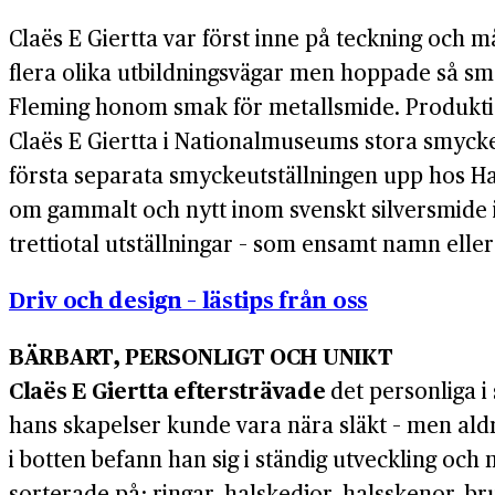
Claës E Giertta var först inne på teckning och 
flera olika utbildningsvägar men hoppade så små
Fleming honom smak för metallsmide. Produktione
Claës E Giertta i Nationalmuseums stora smycke
första separata smyckeutställningen upp hos Han
om gammalt och nytt inom svenskt silversmide i M
trettiotal utställningar – som ensamt namn eller
Driv och design – lästips från oss
BÄRBART, PERSONLIGT OCH UNIKT
Claës E Giertta eftersträvade
det personliga i
hans skapelser kunde vara nära släkt – men aldri
i botten befann han sig i ständig utveckling och 
sorterade på: ringar, halskedjor, halsskenor, b