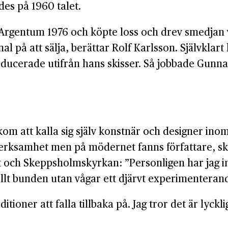
es på 1960 talet.
 Argentum 1976 och köpte loss och drev smedjan v
nal på att sälja, berättar Rolf Karlsson. Självkla
ucerade utifrån hans skisser. Så jobbade Gunnar
om att kalla sig själv konstnär och designer inom
 verksamhet men på mödernet fanns författare, sk
och Skeppsholmskyrkan: ”Personligen har jag inga
onellt bunden utan vågar ett djärvt experimenterand
tioner att falla tillbaka på. Jag tror det är lyckl