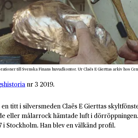
orationer till Svenska Finans huvudkontor. Ur Claës E Gierttas arkiv hos Cen
shistoria
nr 3 2019.
 titt i silversmeden Claës E Gierttas skyltfönste
 eller målarrock hämtade luft i dörröppningen. 
 i Stockholm. Han blev en välkänd profil.