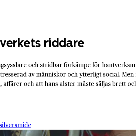
verkets riddare
ångsysslare och stridbar förkämpe för hantverks
intresserad av människor och ytterligt social. Me
ffärer och att hans alster måste säljas brett och
silversmide