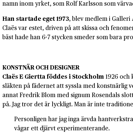
namn inom yrket, som Rolf Karlsson som värvad
Han startade eget 1973
, blev medlem i Galleri
Claës var estet, driven på att skissa och fenome
bäst hade han 6-7 stycken smeder som bara prod
KONSTNÄR OCH DESIGNER
Claës E Giertta föddes i Stockholm
1926 och k
släkten på fädernet att syssla med konstnärlig
annat Fredrik Blom med signum Rosendals slott 
på. Jag tror det är lyckligt. Man är inte traditi
Personligen har jag inga ärvda hantverkstradi
vågar ett djärvt experimenterande.