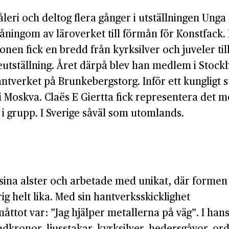
måleri och deltog flera gånger i utställningen U
ningom av läroverket till förmån för Konstfack.
n fick en bredd från kyrksilver och juveler till
utställning. Året därpå blev han medlem i Stock
tverket på Brunkebergstorg. Inför ett kungligt st
oskva. Claës E Giertta fick representera det mode
 i grupp. I Sverige såväl som utomlands.
 sina alster och arbetade med unikat, där formen
g helt lika. Med sin hantverksskicklighet
måttot var: ”Jag hjälper metallerna på väg”. I han
rudkronor, ljusstakar, kyrksilver, hedersgåvor, 