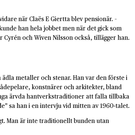
idare när Claës E Giertta blev pensionär. –
rt kunde han hela jobbet men när det gick som
 Cyrén och Wiven Nilsson också, tillägger han.
 ädla metaller och stenar. Han var den förste i
ådepelare, konstnärer och arkitekter, bland
 ärvda hantverkstraditioner att falla tillbaka
e” sa han i en intervju vid mitten av 1960-talet.
igt. Man är inte traditionellt bunden utan