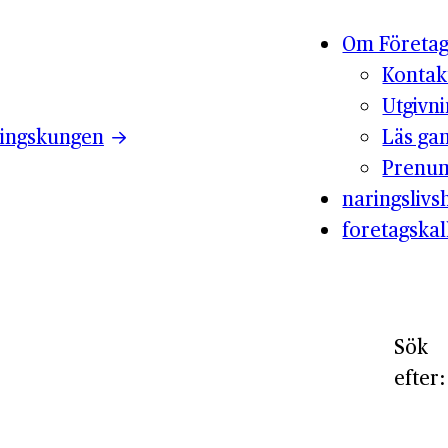
Om Företag
Kontak
Utgivn
ingskungen
Läs ga
Prenum
naringslivsh
foretagskal
Sök
efter: