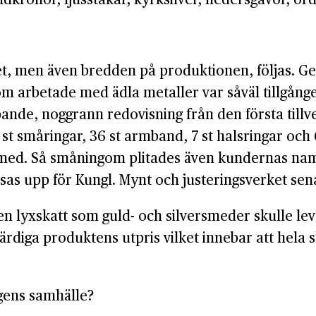
et, men även bredden på produktionen, följas. 
om arbetade med ädla metaller var såväl tillgån
pande, noggrann redovisning från den första till
9 st småringar, 36 st armband, 7 st halsringar oc
var smed. Så småningom plitades även kundernas
sas upp för Kungl. Mynt och justeringsverket senas
n lyxskatt som guld- och silversmeder skulle leve
diga produktens utpris vilket innebar att hela sk
gens samhälle?