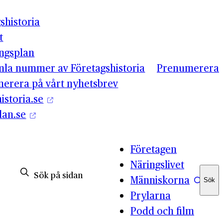
shistoria
t
ingsplan
mla nummer av Företagshistoria
Prenumerera
erera på vårt nyhetsbrev
istoria.se
lan.se
Företagen
Näringslivet
Människorna
Sök
Sök
Prylarna
Podd och film