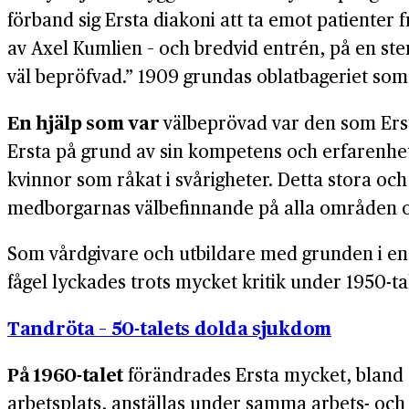
förband sig Ersta diakoni att ta emot patienter 
av Axel Kumlien – och bredvid entrén, på en stent
väl bepröfvad.” 1909 grundas oblatbageriet som 
En hjälp som var
välbeprövad var den som Ersta 
Ersta på grund av sin kompetens och erfarenhet
kvinnor som råkat i svårigheter. Detta stora och v
medborgarnas välbefinnande på alla områden och
Som vårdgivare och utbildare med grunden i en 
fågel lyckades trots mycket kritik under 1950-tal
Tandröta – 50-talets dolda sjukdom
På 1960-talet
förändrades Ersta mycket, bland an
arbetsplats, anställas under samma arbets- och 