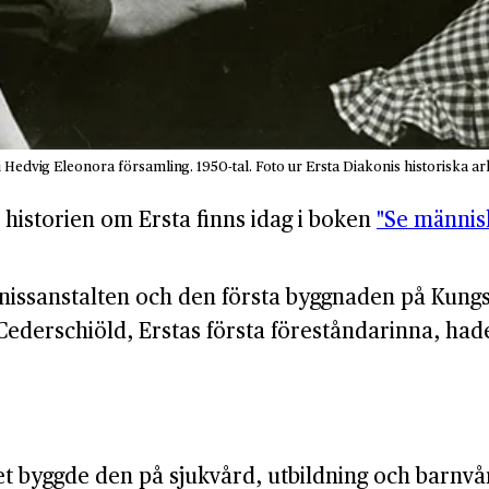
vig Eleonora församling. 1950-tal. Foto ur Ersta Diakonis historiska arki
 historien om Ersta finns idag i boken
"Se männis
ssanstalten och den första byggnaden på Kungsho
Cederschiöld, Erstas första föreståndarinna, hade
t byggde den på sjukvård, utbildning och barnvå