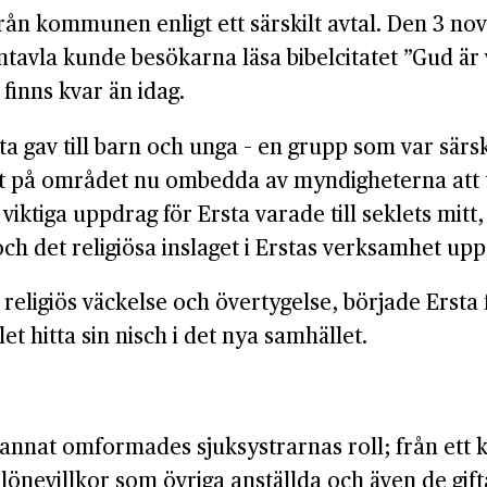
från kommunen enligt ett särskilt avtal. Den 3 no
avla kunde besökarna läsa bibelcitatet ”Gud är vår
finns kvar än idag.
gav till barn och unga – en grupp som var särskilt
 på området nu ombedda av myndigheterna att ta
iktiga uppdrag för Ersta varade till seklets mitt, 
 det religiösa inslaget i Erstas verksamhet upps
religiös väckelse och övertygelse, började Erst
et hitta sin nisch i det nya samhället.
nat omformades sjuksystrarnas roll; från ett kall
lönevillkor som övriga anställda och även de gif