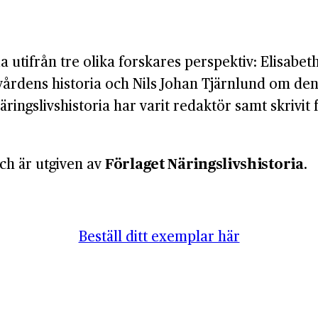
i
ia utifrån tre olika forskares perspektiv: Elisabe
årdens historia och Nils Johan Tjärnlund om de
ringslivshistoria har varit redaktör samt skrivit
ch är utgiven av
Förlaget Näringslivshistoria
.
Beställ ditt exemplar här