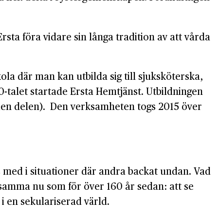
sta föra vidare sin långa tradition av att vårda
la där man kan utbilda sig till sjuksköterska,
-talet startade Ersta Hemtjänst. Utbildningen
r den delen). Den verksamheten togs 2015 över
ts med i situationer där andra backat undan. Vad
etsamma nu som för över 160 år sedan: att se
 i en sekulariserad värld.