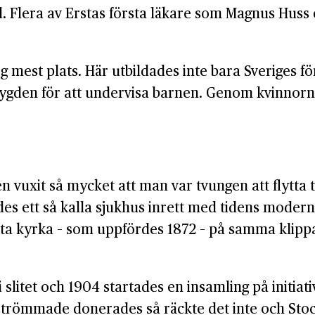
d. Flera av Erstas första läkare som Magnus Huss
g mest plats. Här utbildades inte bara Sveriges f
gden för att undervisa barnen. Genom kvinnornas
uxit så mycket att man var tvungen att flytta t
s ett så kalla sjukhus inrett med tidens modern
rsta kyrka – som uppfördes 1872 – på samma klipp
i slitet och 1904 startades en insamling på initia
 strömmade donerades så räckte det inte och Stoc