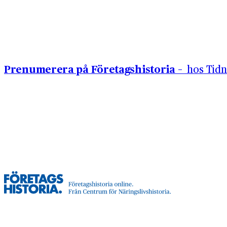
Hoppa till innehåll
Prenumerera på Företagshistoria –
hos Tidn