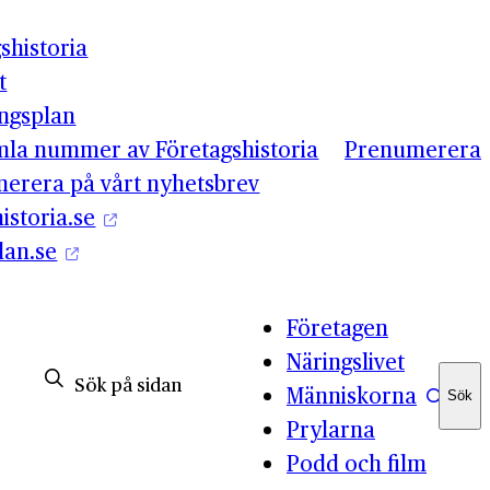
shistoria
t
ingsplan
mla nummer av Företagshistoria
Prenumerera
erera på vårt nyhetsbrev
istoria.se
lan.se
Företagen
Näringslivet
Människorna
Sök
Sök
Prylarna
Podd och film