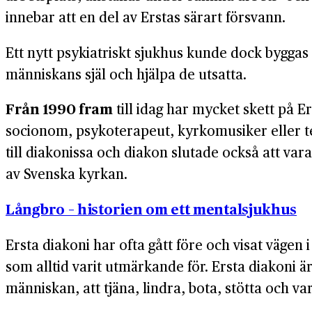
innebar att en del av Erstas särart försvann.
Ett nytt psykiatriskt sjukhus kunde dock byggas 
människans själ och hjälpa de utsatta.
Från 1990 fram
till idag har mycket skett på E
socionom, psykoterapeut, kyrkomusiker eller te
till diakonissa och diakon slutade också att va
av Svenska kyrkan.
Långbro – historien om ett mentalsjukhus
Ersta diakoni har ofta gått före och visat väge
som alltid varit utmärkande för. Ersta diakoni 
människan, att tjäna, lindra, bota, stötta och va