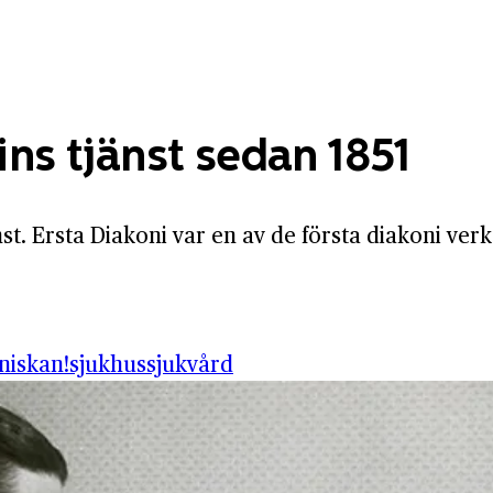
ins tjänst sedan 1851
nst. Ersta Diakoni var en av de första diakoni ve
niskan!
sjukhus
sjukvård