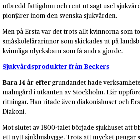
utbredd fattigdom och rent ut sagt usel sjukvår
pionjärer inom den svenska sjukvården.
Men på Ersta var det trots allt kvinnorna som to
småskolelärarinnor som skickades ut på landsby
kvinnliga olycksbarn som få andra gjorde.
Sjukvårdsprodukter från Beckers
Bara 14 år efter
grundandet hade verksamheten v
malmgård i utkanten av Stockholm. Här uppförde
ritningar. Han ritade även diakonishuset och E
Diakoni.
Mot slutet av 1800-talet började sjukhuset att bl
ett nytt sjukhusbygge. Trots att mycket pengar