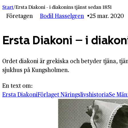
Start
/
Ersta Diakoni – i diakonins tjänst sedan 1851
Företagen
Bodil Hasselgren
25 mar. 2020
Ersta Diakoni – i diakon
Ordet diakoni är grekiska och betyder tjäna, tjä
sjukhus på Kungsholmen.
En text om:
Ersta Diakoni
Förlaget Näringslivshistoria
Se Män