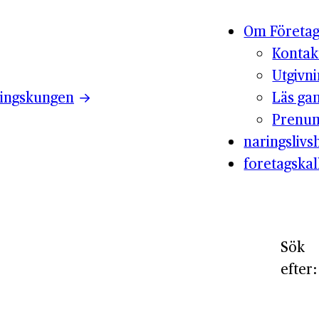
Om Företag
Kontak
Utgivn
ingskungen
Läs ga
Prenum
naringslivsh
foretagskal
Sök
efter: