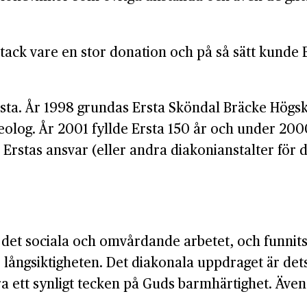
tack vare en stor donation och på så sätt kunde Er
rsta. År 1998 grundas Ersta Sköndal Bräcke Högsko
olog. År 2001 fyllde Ersta 150 år och under 2000
ra Erstas ansvar (eller andra diakonianstalter fö
n i det sociala och omvårdande arbetet, och funni
är långsiktigheten. Det diakonala uppdraget är d
ra ett synligt tecken på Guds barmhärtighet. Även