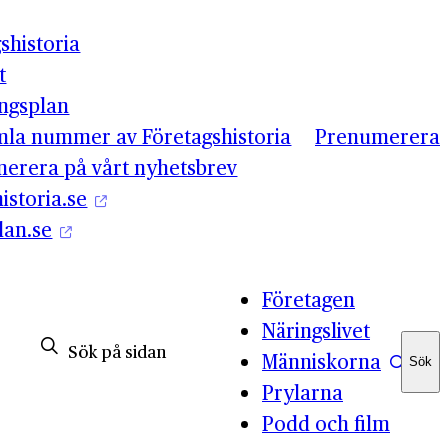
shistoria
t
ingsplan
mla nummer av Företagshistoria
Prenumerera
erera på vårt nyhetsbrev
istoria.se
lan.se
Företagen
Näringslivet
Människorna
Sök
Sök
Prylarna
Podd och film