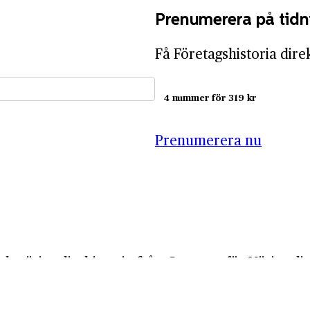
Prenumerera på tidn
Få Företagshistoria dire
4 nummer för 319 kr
Prenumerera nu
ch näringslivshistoria från Centrum för Näringsliv