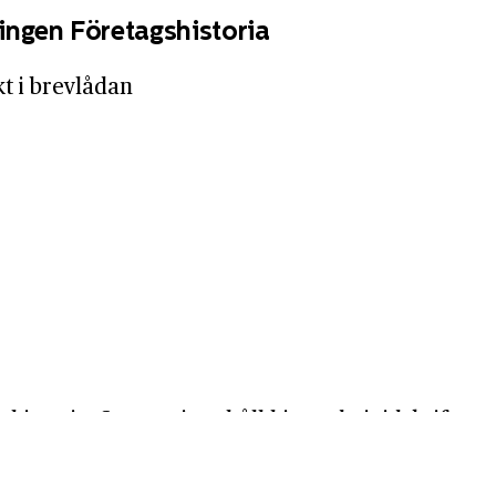
ingen Företagshistoria
kt i brevlådan
shistoria. Samma innehåll hittar du i tidskriften