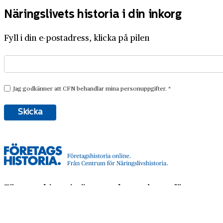
Näringslivets historia i din inkorg
Fyll i din e-postadress, klicka på pilen
Företagshistoria är en nyhetssajt om företags- o
Företagshistoria, som vi också ger ut.