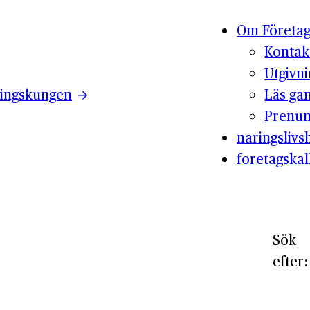
Om Företag
Kontak
Utgivn
ingskungen
Läs ga
Prenum
naringslivsh
foretagskal
Sök
efter: