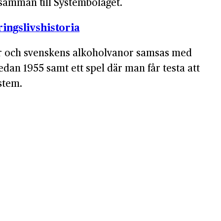
 samman till Systembolaget.
ingslivshistoria
gar och svenskens alkoholvanor samsas med
dan 1955 samt ett spel där man får testa att
stem.