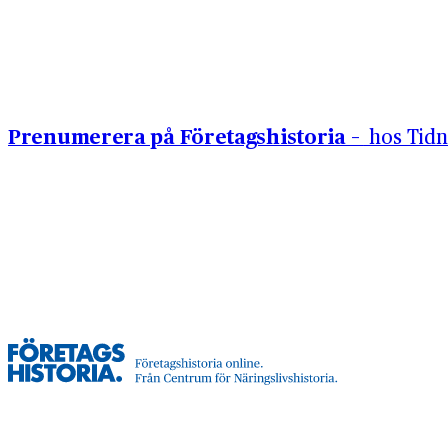
Hoppa till innehåll
Prenumerera på Företagshistoria –
hos Tidn