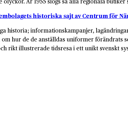
olyckor. År 1955 slogs så alla regionala butiker
embolagets historiska sajt av Centrum för När
iga historia; informationskampanjer, lagändrin
m om hur de de anställdas uniformer förändrats se
 rikt illustrerade tidsresa i ett unikt svenskt sy