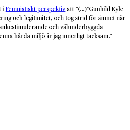
t i
Femnistiskt perspektiv
att ”(…)”Gunhild Kyle
ring och legitimitet, och tog strid för ämnet när
ga tankestimulerande och välunderbyggda
nna hårda miljö är jag innerligt tacksam.”