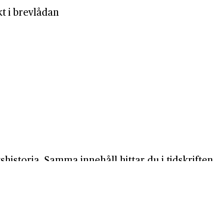
kt i brevlådan
shistoria. Samma innehåll hittar du i tidskriften