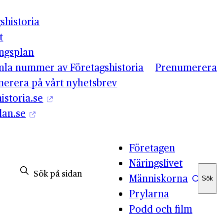
shistoria
t
ingsplan
mla nummer av Företagshistoria
Prenumerera
erera på vårt nyhetsbrev
istoria.se
lan.se
Företagen
Näringslivet
Människorna
Sök
Sök
Prylarna
Podd och film