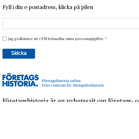
Fyll i din e-postadress, klicka på pilen
Företagshistoria är en nyhetssajt om företags- o
Företagshistoria, som vi också ger ut.
Har du frågor om sajten eller vill du prata om di