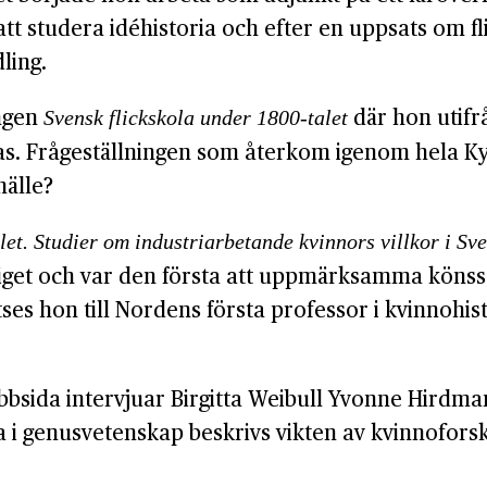
å att studera idéhistoria och efter en uppsats om
ling.
ingen
där hon utifr
Svensk flickskola under 1800-talet
as. Frågeställningen som återkom igenom hela K
hälle?
et. Studier om industriarbetande kvinnors villkor i Sv
skriget och var den första att uppmärksamma kön
es hon till Nordens första professor i kvinnohis
bsida intervjuar Birgitta Weibull Yvonne Hirdma
a i genusvetenskap beskrivs vikten av kvinnoforsk