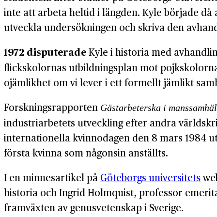
inte att arbeta heltid i längden. Kyle började d
utveckla undersökningen och skriva den avhand
1972 disputerade
Kyle i historia med avhandl
flickskolornas utbildningsplan mot pojkskolorn
ojämlikhet om vi lever i ett formellt jämlikt sam
Forskningsrapporten
Gästarbeterska i manssamhäll
industriarbetets utveckling efter andra värld
internationella kvinnodagen den 8 mars 1984 uts
första kvinna som någonsin anställts.
I en minnesartikel på
Göteborgs universitets
web
historia och Ingrid Holmquist, professor emerit
framväxten av genusvetenskap i Sverige.