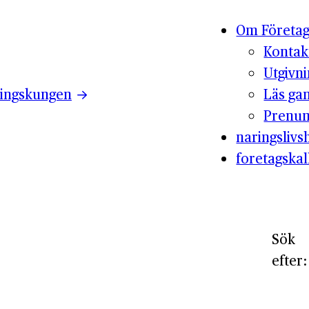
Om Företag
Kontak
Utgivn
ingskungen
Läs ga
Prenum
naringslivsh
foretagskal
Sök
efter: