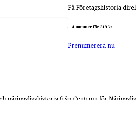
Få Företagshistoria dire
4 nummer för 319 kr
Prenumerera nu
ch näringslivshistoria från Centrum för Näringsliv
tt företags historia?