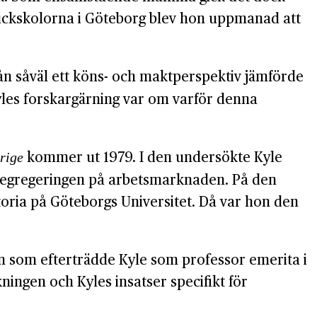
 flickskolorna i Göteborg blev hon uppmanad att
ån såväl ett köns- och maktperspektiv jämförde
yles forskargärning var om varför denna
kommer ut 1979. I den undersökte Kyle
erige
ssegregeringen på arbetsmarknaden. På den
toria på Göteborgs Universitet. Då var hon den
n som efterträdde Kyle som professor emerita i
ningen och Kyles insatser specifikt för