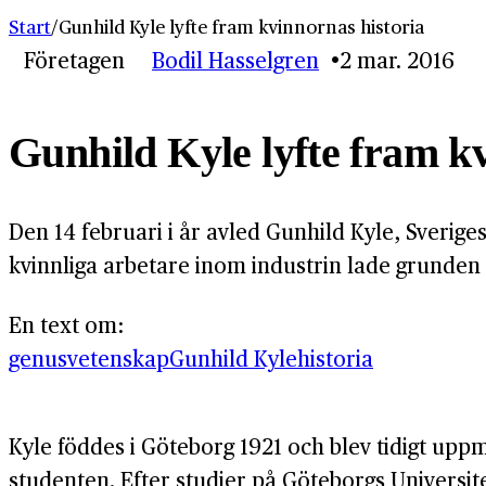
Start
/
Gunhild Kyle lyfte fram kvinnornas historia
Företagen
Bodil Hasselgren
2 mar. 2016
Gunhild Kyle lyfte fram k
Den 14 februari i år avled Gunhild Kyle, Sverig
kvinnliga arbetare inom industrin lade grunden
En text om:
genusvetenskap
Gunhild Kyle
historia
Kyle föddes i Göteborg 1921 och blev tidigt uppmu
studenten. Efter studier på Göteborgs Univers