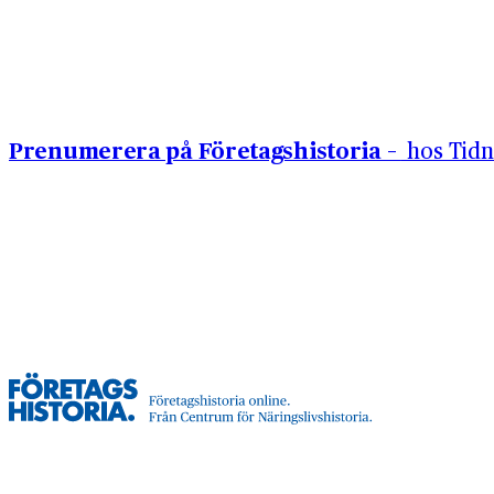
Hoppa till innehåll
Prenumerera på Företagshistoria –
hos Tidn