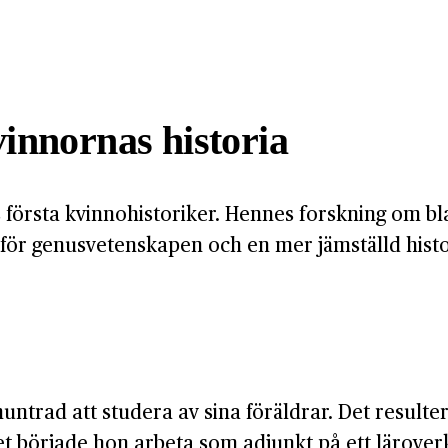
vinnornas historia
es första kvinnohistoriker. Hennes forskning om 
 för genusvetenskapen och en mer jämställd histo
ntrad att studera av sina föräldrar. Det resulterad
itet började hon arbeta som adjunkt på ett läro