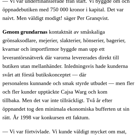
— Vi var underfinansierade från start. Vi byggde om och
öppnadebutiken med 750 000 kronor i kapital. Det var
naivt. Men väldigt modigt! säger Per Granqvist.
Genom grundarnas
kontaktnät av småskaliga
grönsaksodlare, mejerier, slakterier, hönserier, bagerier,
kvarnar och importfirmor byggde man upp ett
leverantörsnätverk där varorna levererades direkt till
butiken utan mellanhänder. Inledningsvis hade kunderna
svårt att förstå butikskonceptet — där
personalens kunnande och smak styrde utbudet — men fler
och fler kunder upptäckte Cajsa Warg och kom
tillbaka. Men det var inte tillräckligt. Två år efter
öppnandet tog den minimala ekonomiska bufferten ut sin
rätt. År 1998 var konkursen ett faktum.
— Vi var förtvivlade. Vi kunde väldigt mycket om mat,