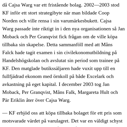
då Cajsa Warg var ett fristående bolag. 2002—2003 stod
KF inför ett stort strategibyte när man bildade Coop
Norden och ville rensa i sin varumärkesbukett. Cajsa
Warg passade inte riktigt in i den nya organisationen så Jan
Moback och Per Granqvist fick frågan om de ville köpa
tillbaka sin skapelse. Detta sammanföll med att Måns
Falck hade tagit examen i sin civilekonomutbildning på
Handelshögskolan och avslutat sin period som trainee på
KF. Den matglade butikssäljaren hade vuxit upp till en
fullfjädrad ekonom med örnkoll på både Excelark och
avkastning på eget kapital. I december 2003 tog Jan
Moback, Per Granqvist, Måns Falk, Margareta Hult och
Pär Eriklin åter över Cajsa Warg.
— KF erbjöd oss att köpa tillbaka bolaget för ett pris som
motsvarade värdet på varulagret. Det var en väldigt schyst