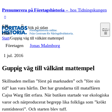
Hoppa till innehåll
Prenumerera på Företagshistoria –
hos Tidningskungen
Sök
Sök
efter:
Start
/
Guppig väg till välkänt mattempel
Företagen
Jonas Malmborg
1 jul. 2016
Guppig väg till välkänt mattempel
Skillnaden mellan ”först på marknaden” och ”före sin
tid” kan vara hårfin. Det har grundarna till mataffären
Cajsa Warg fått erfara. När butiken startade var ekologiska
varor och närproducerat begrepp lika folkliga som ”krökt
rumtidsteori”. Och starten blev tuff.