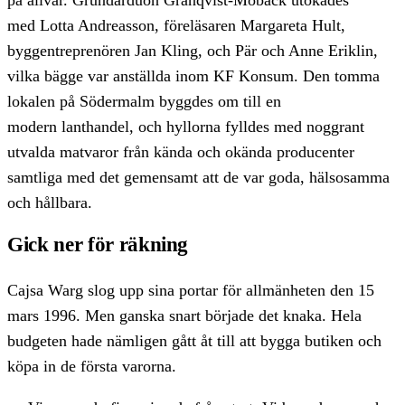
på allvar. Grundarduon Granqvist-Moback utökades
med Lotta Andreasson, föreläsaren Margareta Hult,
byggentreprenören Jan Kling, och Pär och Anne Eriklin,
vilka bägge var anställda inom KF Konsum. Den tomma
lokalen på Södermalm byggdes om till en
modern lanthandel, och hyllorna fylldes med noggrant
utvalda matvaror från kända och okända producenter
samtliga med det gemensamt att de var goda, hälsosamma
och hållbara.
Gick ner för räkning
Cajsa Warg slog upp sina portar för allmänheten den 15
mars 1996. Men ganska snart började det knaka. Hela
budgeten hade nämligen gått åt till att bygga butiken och
köpa in de första varorna.