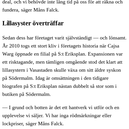
deal, och vi behövde inte lång tid på oss för att räkna och
fundera, säger Måns Falck.
Lillasyster överträffar
Sedan dess har företaget varit självständigt — och lönsamt.
År 2010 togs ett stort kliv i företagets historia när Cajsa
Warg öppnade en filial på S:t Eriksplan. Expansionen var
ett risktagande, men tämligen omgående stod det klart att
lillasystern i Vasastaden skulle växa om sitt äldre syskon
på Södermalm. Idag är omsättningen i den tidigare
biografen på S:t Eriksplan nästan dubbelt så stor som i
butiken på Södermalm.
— I grund och botten är det ett hantverk vi utför och en
upplevelse vi säljer. Vi har inga rödmärkningar eller
lockpriser, säger Måns Falck.