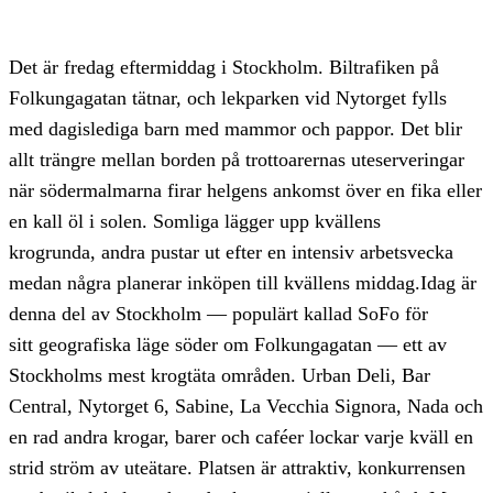
Det är fredag eftermiddag i Stockholm. Biltrafiken på
Folkungagatan tätnar, och lekparken vid Nytorget fylls
med dagislediga barn med mammor och pappor. Det blir
allt trängre mellan borden på trottoarernas uteserveringar
när södermalmarna firar helgens ankomst över en fika eller
en kall öl i solen. Somliga lägger upp kvällens
krogrunda, andra pustar ut efter en intensiv arbetsvecka
medan några planerar inköpen till kvällens middag.Idag är
denna del av Stockholm — populärt kallad SoFo för
sitt geografiska läge söder om Folkungagatan — ett av
Stockholms mest krogtäta områden. Urban Deli, Bar
Central, Nytorget 6, Sabine, La Vecchia Signora, Nada och
en rad andra krogar, barer och caféer lockar varje kväll en
strid ström av uteätare. Platsen är attraktiv, konkurrensen