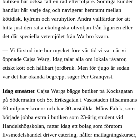
butiken har också fått en rad efterföljare. Somliga kunder
handlar här varje dag och navigerar hemtamt mellan
köttdisk, kylrum och varuhyllor. Andra vallfärdar för att
hitta just den rätta ekologiska olivoljan från Iigurien eller
det där speciella vetemjölet från Warbro kvarn.
— Vi förstod inte hur mycket före vår tid vi var när vi
öppnade Cajsa Warg. Idag talar alla om lokala råvaror,
etiskt kött och hållbart jordbruk. Men för tjugo år sedan
var det här okända begrepp, säger Per Granqvist.
Idag omsätter
Cajsa Wargs bägge butiker på Kocksgatan
på Södermalm och S:t Eriksgatan i Vasastaden tillsammans
60 miljoner kronor och har 30 anställda. Måns Falck, som
började jobba extra i butiken som 23-årig student vid
Handelshögskolan, rattar idag ett bolag som förutom
livsmedelshandel driver catering, håller matlagningskurser,