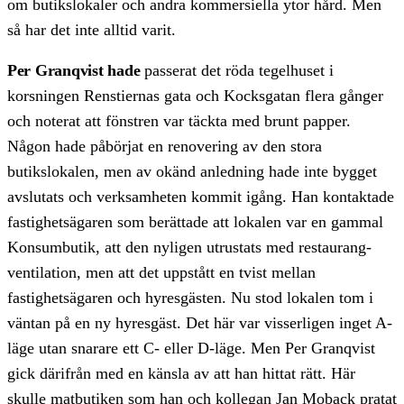
om butikslokaler och andra kommersiella ytor hård. Men
så har det inte alltid varit.
Per Granqvist hade
passerat det röda tegelhuset i
korsningen Renstiernas gata och Kocksgatan flera gånger
och noterat att fönstren var täckta med brunt papper.
Någon hade påbörjat en renovering av den stora
butikslokalen, men av okänd anledning hade inte bygget
avslutats och verksamheten kommit igång. Han kontaktade
fastighetsägaren som berättade att lokalen var en gammal
Konsumbutik, att den nyligen utrustats med restaurang-
ventilation, men att det uppstått en tvist mellan
fastighetsägaren och hyresgästen. Nu stod lokalen tom i
väntan på en ny hyresgäst. Det här var visserligen inget A-
läge utan snarare ett C- eller D-läge. Men Per Granqvist
gick därifrån med en känsla av att han hittat rätt. Här
skulle matbutiken som han och kollegan Jan Moback pratat