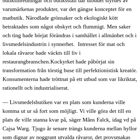
butiksinredningar och butiksställ där utbudet styrdes av
varumärkenas produkter, var det gängse konceptet för en
matbutik. Närodlade grönsaker och ekologiskt kött
betraktades som något obskyrt och flummigt. Men saker
och ting hade börjat förändras i samhället i allmänhet och i
livsmedelsindustrin i synnerhet. Intresset för mat och
lokala råvaror hade väckts till liv i
restaurangbranschen.Kockyrket hade påbörjat sin
transformation från törstig buse till perfektionistisk kreatör.
Konsumenterna hade tröttnat på ett utbud som var likriktat,
rationellt och industrialiserat.
— Livsmedelsbutiken var en plats som kunderna ville
komma ut ur så fort som möjligt. Vi ville göra det till en
plats de ville stanna kvar på, säger Måns Falck, idag vd på
Cajsa Warg. Tjugo år senare trängs kunderna mellan hyllor
som dignar av noggrant utvalda råvaror, det provsmakas