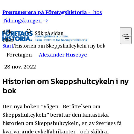
Hoppa till innehåll
Prenumerera på Företagshistoria –
hos
Tidningskungen
Sök
Sök
efter:
Start
/
Historien om Skeppshultcykeln i ny bok
Företagen
Alexander Husebye
28 nov. 2022
Historien om Skeppshultcykeln i ny
bok
Den nya boken ”Vägen – Berättelsen om
Skeppshultcykeln” berättar den fantastiska
historien om Skeppshultcykeln, en av Sveriges få
kvarvarande cykelfabrikanter – och skildrar