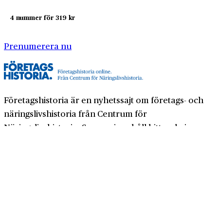
4 nummer för 319 kr
Prenumerera nu
Företagshistoria är en nyhetssajt om företags- och
näringslivshistoria från Centrum för
Näringslivshistoria. Samma innehåll hittar du i
tidskriften Företagshistoria, som vi också ger ut.
Har du frågor om sajten eller vill du prata om ditt
företags historia?
08-634 99 00
info@naringslivshistoria.se