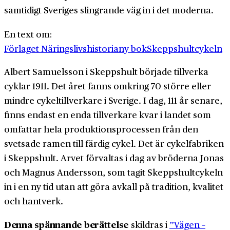
samtidigt Sveriges slingrande väg in i det moderna.
En text om:
Förlaget Näringslivshistoria
ny bok
Skeppshultcykeln
Albert Samuelsson i Skeppshult började tillverka
cyklar 1911. Det året fanns omkring 70 större eller
mindre cykeltillverkare i Sverige. I dag, 111 år senare,
finns endast en enda tillverkare kvar i landet som
omfattar hela produktionsprocessen från den
svetsade ramen till färdig cykel. Det är cykelfabriken
i Skeppshult. Arvet förvaltas i dag av bröderna Jonas
och Magnus Andersson, som tagit Skeppshultcykeln
in i en ny tid utan att göra avkall på tradition, kvalitet
och hantverk.
Denna spännande berättelse
skildras i
”Vägen –