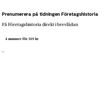
Prenumerera på tidningen Företagshistoria
Få Företagshistoria direkt i brevlådan
4 nummer för 319 kr
Prenumerera nu
Företagshistoria är en nyhetssajt om företags- och
näringslivshistoria från Centrum för
Näringslivshistoria. Samma innehåll hittar du i
tidskriften Företagshistoria, som vi också ger ut.