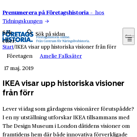
Hoppa till innehåll
Prenumerera på Företagshistoria –
hos
Tidningskungen
Sök
Sök
efter:
Start
/
IKEA visar upp historiska visioner från förr
Företagen
Amelie Falksäter
17 maj. 2019
IKEA visar upp historiska visioner
från förr
Lever vi idag som gårdagens visionärer förutspådde?
I en ny utställning utforskar IKEA tillsammans med
The Design Museum i London dåtidens visioner om
framtidens hem där både innovativa förverkligade