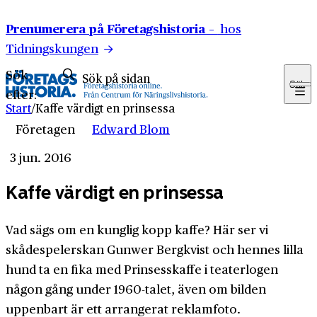
Hoppa till innehåll
Prenumerera på Företagshistoria –
hos
Tidningskungen
Sök
Sök
efter:
Start
/
Kaffe värdigt en prinsessa
Företagen
Edward Blom
3 jun. 2016
Kaffe värdigt en prinsessa
Vad sägs om en kunglig kopp kaffe? Här ser vi
skådespelerskan Gunwer Bergkvist och hennes lilla
hund ta en fika med Prinsesskaffe i teaterlogen
någon gång under 1960-talet, även om bilden
uppenbart är ett arrangerat reklamfoto.