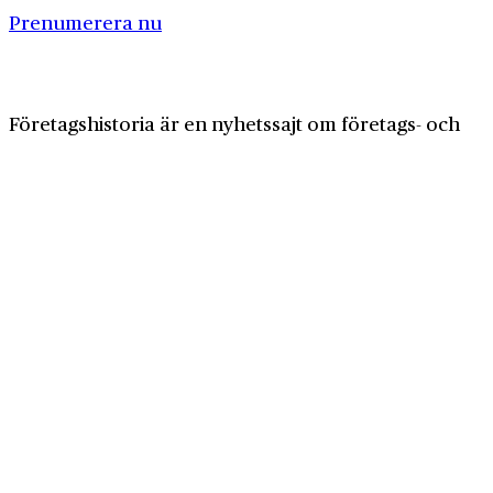
Prenumerera nu
Företagshistoria är en nyhetssajt om företags- och
näringslivshistoria från Centrum för
Näringslivshistoria. Samma innehåll hittar du i
tidskriften Företagshistoria, som vi också ger ut.
Har du frågor om sajten eller vill du prata om ditt
företags historia?
08-634 99 00
info@naringslivshistoria.se
2026 © Centrum för Näringslivshistoria