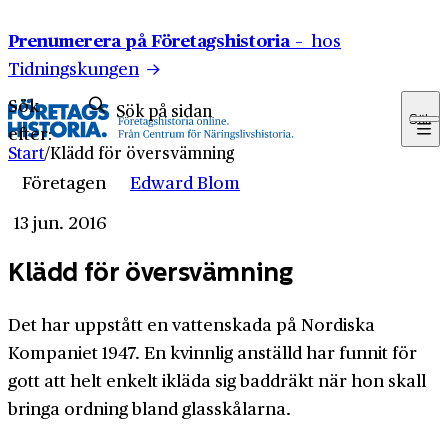
Hoppa till innehåll
Prenumerera på Företagshistoria –
hos
Tidningskungen
Sök
Sök
efter:
Start
/
Klädd för översvämning
Företagen
Edward Blom
13 jun. 2016
Klädd för översvämning
Det har uppstått en vattenskada på Nordiska
Kompaniet 1947. En kvinnlig anställd har funnit för
gott att helt enkelt ikläda sig baddräkt när hon skall
bringa ordning bland glasskålarna.