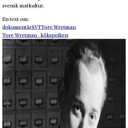
svensk matkultur.
En text om:
dokumentär
SVT
Tore Wretman
Tore Wretman - kökspojken