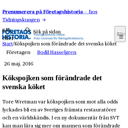
Hoppa till innehåll
Prenumerera på Företagshistoria –
hos
Tidningskungen
Sök
Sök
efter:
Start
/
Kökspojken som förändrade det svenska köket
Företagen
Bodil Hasselgren
26 maj. 2016
Kökspojken som förändrade det
svenska köket
Tore Wretman var kökspojken som mot alla odds
lyckades bli en av Sveriges främsta restauratörer
och en världskändis. I en ny dokumentär från SVT
kan man lära sig mer om mannen som förändrade