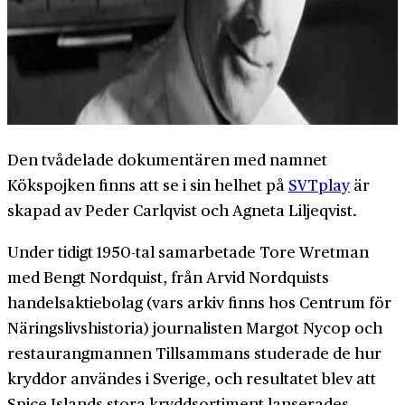
Den tvådelade dokumentären med namnet
Kökspojken finns att se i sin helhet på
SVTplay
är
skapad av Peder Carlqvist och Agneta Liljeqvist.
Under tidigt 1950-tal samarbetade Tore Wretman
med Bengt Nordquist, från Arvid Nordquists
handelsaktiebolag (vars arkiv finns hos Centrum för
Näringslivshistoria) journalisten Margot Nycop och
restaurangmannen Tillsammans studerade de hur
kryddor användes i Sverige, och resultatet blev att
Spice Islands stora kryddsortiment lanserades.