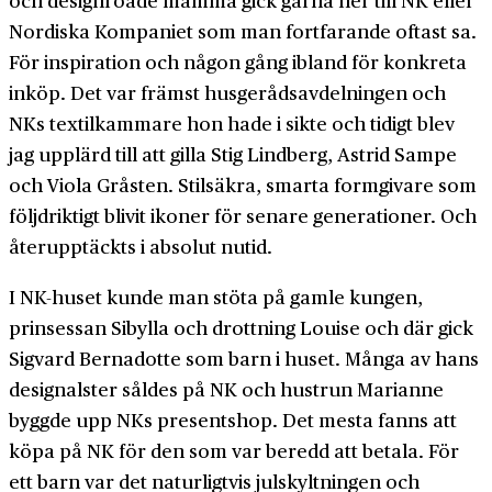
och designroade mamma gick gärna ner till NK eller
Nordiska Kompaniet som man fortfarande oftast sa.
För inspiration och någon gång ibland för konkreta
inköp. Det var främst husgerådsavdelningen och
NKs textilkammare hon hade i sikte och tidigt blev
jag upplärd till att gilla Stig Lindberg, Astrid Sampe
och Viola Gråsten. Stilsäkra, smarta formgivare som
följdriktigt blivit ikoner för senare generationer. Och
återupptäckts i absolut nutid.
I NK-huset kunde man stöta på gamle kungen,
prinsessan Sibylla och drottning Louise och där gick
Sigvard Bernadotte som barn i huset. Många av hans
designalster såldes på NK och hustrun Marianne
byggde upp NKs presentshop. Det mesta fanns att
köpa på NK för den som var beredd att betala. För
ett barn var det naturligtvis julskyltningen och