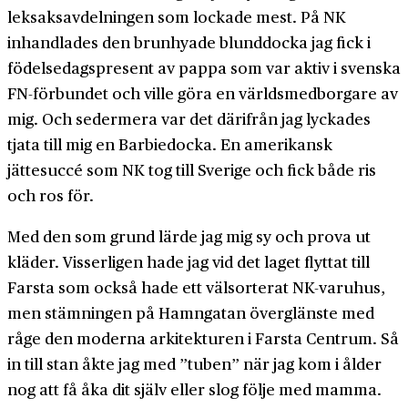
leksaksavdelningen som lockade mest. På NK
inhandlades den brunhyade blunddocka jag fick i
födelsedagspresent av pappa som var aktiv i svenska
FN-förbundet och ville göra en världsmedborgare av
mig. Och sedermera var det därifrån jag lyckades
tjata till mig en Barbiedocka. En amerikansk
jättesuccé som NK tog till Sverige och fick både ris
och ros för.
Med den som grund lärde jag mig sy och prova ut
kläder. Visserligen hade jag vid det laget flyttat till
Farsta som också hade ett välsorterat NK-varuhus,
men stämningen på Hamngatan överglänste med
råge den moderna arkitekturen i Farsta Centrum. Så
in till stan åkte jag med ”tuben” när jag kom i ålder
nog att få åka dit själv eller slog följe med mamma.