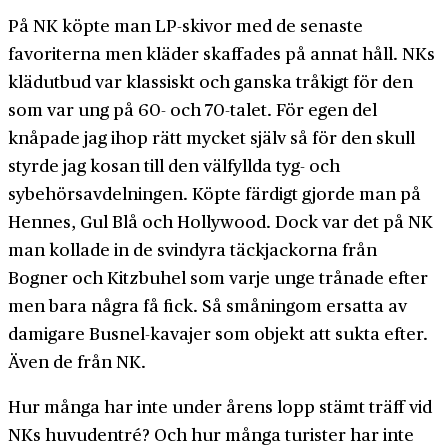
På NK köpte man LP-skivor med de senaste
favoriterna men kläder skaffades på annat håll. NKs
klädutbud var klassiskt och ganska tråkigt för den
som var ung på 60- och 70-talet. För egen del
knåpade jag ihop rätt mycket själv så för den skull
styrde jag kosan till den välfyllda tyg- och
sybehörsavdelningen. Köpte färdigt gjorde man på
Hennes, Gul Blå och Hollywood. Dock var det på NK
man kollade in de svindyra täckjackorna från
Bogner och Kitzbuhel som varje unge trånade efter
men bara några få fick. Så småningom ersatta av
damigare Busnel-kavajer som objekt att sukta efter.
Även de från NK.
Hur många har inte under årens lopp stämt träff vid
NKs huvudentré? Och hur många turister har inte