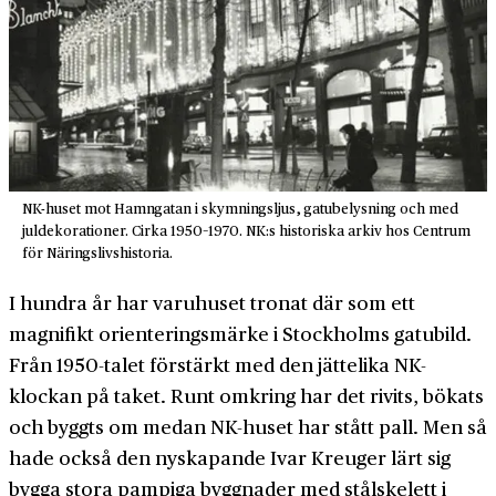
NK-huset mot Hamngatan i skymningsljus, gatubelysning och med
juldekorationer. Cirka 1950–1970. NK:s historiska arkiv hos Centrum
för Näringslivshistoria.
I hundra år har varuhuset tronat där som ett
magnifikt orienteringsmärke i Stockholms gatubild.
Från 1950-talet förstärkt med den jättelika NK-
klockan på taket. Runt omkring har det rivits, bökats
och byggts om medan NK-huset har stått pall. Men så
hade också den nyskapande Ivar Kreuger lärt sig
bygga stora pampiga byggnader med stålskelett i