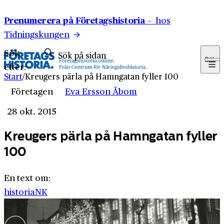
Hoppa till innehåll
Prenumerera på Företagshistoria –
hos
Tidningskungen
Sök
Sök
efter:
Start
/
Kreugers pärla på Hamngatan fyller 100
Företagen
Eva Ersson Åbom
28 okt. 2015
Kreugers pärla på Hamngatan fyller
100
En text om:
historia
NK