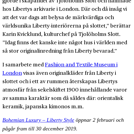
gjorde i skapandet av Tjolöholms Slott och hamnade
hos Libertys arkivarie i London. Där och då insåg vi
att det var dags att belysa de märkvärdiga och
världsunika Liberty-interiörerna på slottet,” berättar
Karin Kvicklund, kulturchef på Tjolöholms Slott.
”Idag finns det kanske inte något hus i världen med
så stor originalinredning från Liberty bevarad.”
I samarbete med
Fashion and Textile Museum i
London
visas även originalkläder från Liberty i
slottet och i ett av rummen återskapas Libertys
atmosfär från sekelskiftet 1900 innehållande varor
av samma karaktär som då såldes där: orientalisk
keramik, japanska kimonos m.m.
Bohemian Luxury – Liberty Style
öppnar 2 februari och
pågår fram till 30 december 2019.