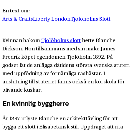
En text om:
Arts & Crafts
Liberty London
Tjolöholms Slott
Kvinnan bakom
Tjolöholms slott
hette Blanche
Dickson. Hon tillsammans med sin make James
Fredrik köpet egendomen Tjolöholm 1892. På
godset lät de anlägga dåtidens största svenska stuteri
med uppfödning av förnämliga rashästar. I
anslutning till stuteriet fanns också en körskola för
blivande kuskar.
En kvinnlig byggherre
År 1897 utlyste Blanche en arkitekttävling för att
bygga ett slott i Elisabetansk stil. Uppdraget att rita