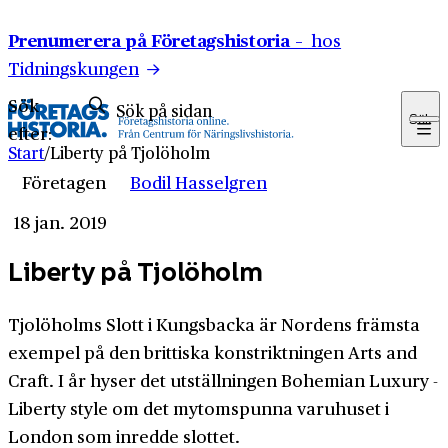
Hoppa till innehåll
Prenumerera på Företagshistoria –
hos
Tidningskungen
Sök
Sök
efter:
Start
/
Liberty på Tjolöholm
Företagen
Bodil Hasselgren
18 jan. 2019
Liberty på Tjolöholm
Tjolöholms Slott i Kungsbacka är Nordens främsta
exempel på den brittiska konstriktningen Arts and
Craft. I år hyser det utställningen Bohemian Luxury -
Liberty style om det mytomspunna varuhuset i
London som inredde slottet.