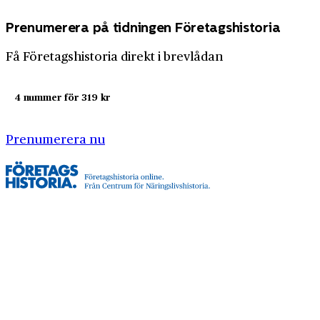
Prenumerera på tidningen Företagshistoria
Få Företagshistoria direkt i brevlådan
4 nummer för 319 kr
Prenumerera nu
Företagshistoria är en nyhetssajt om företags- och
näringslivshistoria från Centrum för
Näringslivshistoria. Samma innehåll hittar du i
tidskriften Företagshistoria, som vi också ger ut.
Har du frågor om sajten eller vill du prata om ditt