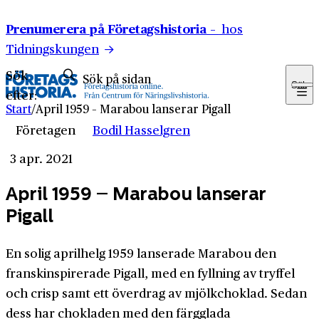
Hoppa till innehåll
Prenumerera på Företagshistoria –
hos
Tidningskungen
Sök
Sök
efter:
Start
/
April 1959 – Marabou lanserar Pigall
Företagen
Bodil Hasselgren
3 apr. 2021
April 1959 – Marabou lanserar
Pigall
En solig aprilhelg 1959 lanserade Marabou den
franskinspirerade Pigall, med en fyllning av tryffel
och crisp samt ett överdrag av mjölkchoklad. Sedan
dess har chokladen med den färgglada