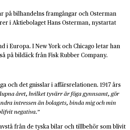
ckar på bilhandelns framgångar och Osterman
urer i Aktiebolaget Hans Osterman, nystartat
tånd i Europa. I New York och Chicago letar han
kså på bildäck från Fisk Rubber Company.
 och det gnisslar i affärsrelationen. 1917 års
alupna året, hvilket tyvärr är föga gynnsamt, gör
 andra intressen än bolagets, binda mig och min
ifvit negativa.”
stå från de tyska bilar och tillbehör som blivit