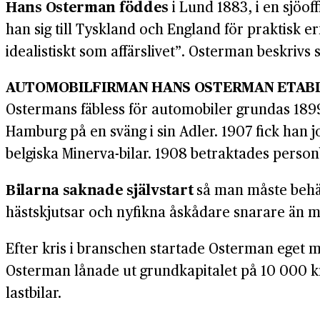
Hans Osterman föddes
i Lund 1883, i en sjöof
han sig till Tyskland och England för praktisk e
idealistiskt som affärslivet”. Osterman beskriv
AUTOMOBILFIRMAN HANS OSTERMAN ETAB
Ostermans fäbless för automobiler grundas 1899 
Hamburg på en sväng i sin Adler. 1907 fick han 
belgiska Minerva-bilar. 1908 betraktades person
Bilarna saknade självstart
så man måste behärs
hästskjutsar och nyfikna åskådare snarare än me
Efter kris i branschen startade Osterman eget
Osterman lånade ut grundkapitalet på 10 000 k
lastbilar.