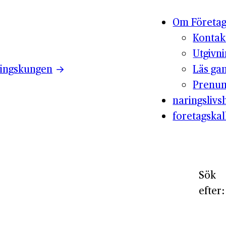
Om Företag
Kontak
Utgivn
ingskungen
Läs ga
Prenum
naringslivsh
foretagskal
Sök
efter: