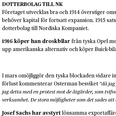
DOTTERBOLAG TILL NK
Företaget utvecklas bra och 1914 överstiger om
behöver kapital för fortsatt expansion. 1915 sa
dotterbolag till Nordiska Kompaniet.
1916 köper han droskbilar
från tyska Opel men
upp amerikanska alternativ och köper Buick-bil
I mars omöjliggör den tyska blockaden vidare imp
förlust kommenterar Osterman besviket
”då jag
jag detta med en protest mot de åtgärder, som tvif
verksamhet. De stora möjligheter som det sades att 
Josef Sachs har avstyrt
lönsamma exportaffärer 