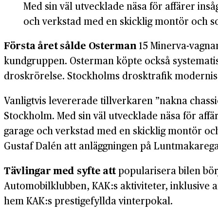
Med sin väl utvecklade näsa för affärer inså
och verkstad med en skicklig montör och s
Första året sålde Osterman
15 Minerva-vagnar,
kundgruppen. Osterman köpte också systematiskt
droskrörelse. Stockholms drosktrafik modernis
Vanligtvis levererade tillverkaren ”nakna chas
Stockholm. Med sin väl utvecklade näsa för affäre
garage och verkstad med en skicklig montör och
Gustaf Dalén att anläggningen på Luntmakaregat
Tävlingar med syfte att
popularisera bilen bö
Automobilklubben, KAK:s aktiviteter, inklusive a
hem KAK:s prestigefyllda vinterpokal.