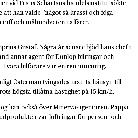
dier vid Frans Schartaus handelsinstitut sökte
e att han valde ”något så krasst och föga
 tuff och målmedveten i affärer.
prins Gustaf. Några år senare bjöd hans chef i
and annat agent för Dunlop bilringar och
t vara bilförare var en ren utmaning.
nligt Osterman tvingades man ta hänsyn till
ts högsta tillåtna hastighet på 15 km/h.
 tog han också över Minerva-agenturen. Pappa
udprodukten var luftringar för person- och