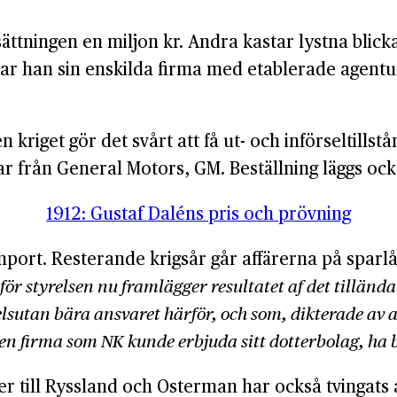
sättningen en miljon kr. Andra kastar lystna bli
tsar han sin enskilda firma med etablerade agent
 kriget gör det svårt att få ut- och införseltills
ar från General Motors, GM. Beställning läggs oc
1912: Gustaf Daléns pris och prövning
ort. Resterande krigsår går affärerna på sparlåga
 för styrelsen nu framlägger resultatet af det tilländ
velsutan bära ansvaret härför, och som, dikterade av
en firma som NK kunde erbjuda sitt dotterbolag, ha bl
till Ryssland och Osterman har också tvingats av