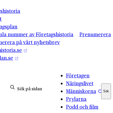
shistoria
t
ingsplan
mla nummer av Företagshistoria
Prenumerera
erera på vårt nyhetsbrev
istoria.se
lan.se
Företagen
Näringslivet
Människorna
Sök
Sök
Prylarna
Podd och film