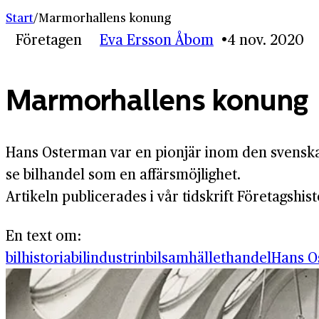
Start
/
Marmorhallens konung
Företagen
Eva Ersson Åbom
4 nov. 2020
Marmorhallens konung
Hans Osterman var en pionjär inom den svenska b
se bilhandel som en affärsmöjlighet.
Artikeln publicerades i vår tidskrift Företagshist
En text om:
bilhistoria
bilindustrin
bilsamhället
handel
Hans O