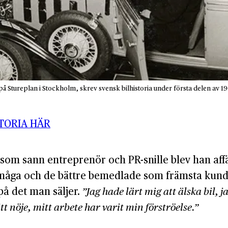
Stureplan i Stockholm, skrev svensk bilhistoria under första delen av 190
TORIA HÄR
om sann entreprenör och PR-snille blev han affär
rmåga och de bättre bemedlade som främsta kundk
på det man säljer.
”Jag hade lärt mig att älska bil, j
tt nöje, mitt arbete har varit min förströelse.”