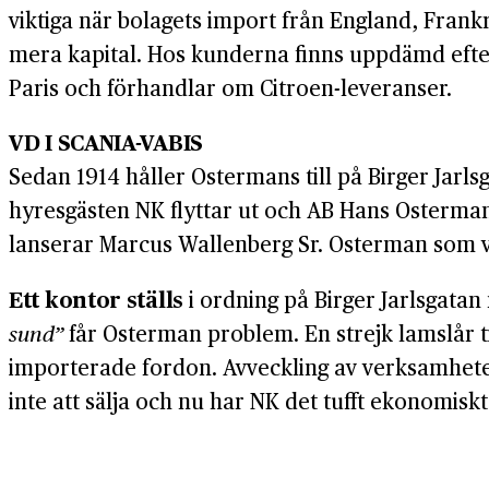
viktiga när bolagets import från England, Frankri
mera kapital. Hos kunderna finns uppdämd efterf
Paris och förhandlar om Citroen-leveranser.
VD I SCANIA-VABIS
Sedan 1914 håller Ostermans till på Birger Jarls
hyresgästen NK flyttar ut och AB Hans Osterman f
lanserar Marcus Wallenberg Sr. Osterman som vd
Ett kontor ställs
i ordning på Birger Jarlsgatan
sund”
får Osterman problem. En strejk lamslår ti
importerade fordon. Avveckling av verksamheten i
inte att sälja och nu har NK det tufft ekonomiskt