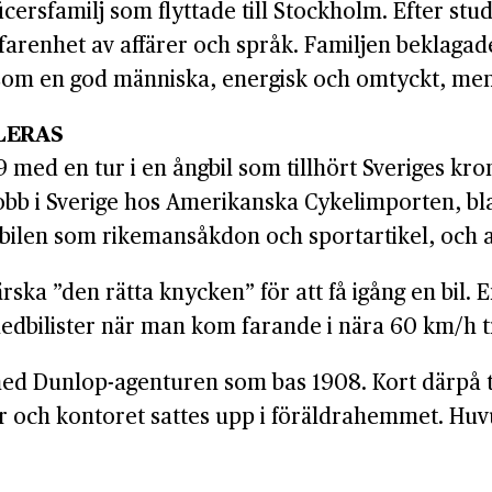
ficersfamilj som flyttade till Stockholm. Efter stu
rfarenhet av affärer och språk. Familjen beklagad
s som en god människa, energisk och omtyckt, men
LERAS
med en tur i en ångbil som tillhört Sveriges kron
jobb i Sverige hos Amerikanska Cykelimporten, bl
bilen som rikemansåkdon och sportartikel, och at
ka ”den rätta knycken” för att få igång en bil. E
dbilister när man kom farande i nära 60 km/h tro
 med Dunlop-agenturen som bas 1908. Kort därpå
r och kontoret sattes upp i föräldrahemmet. Huv