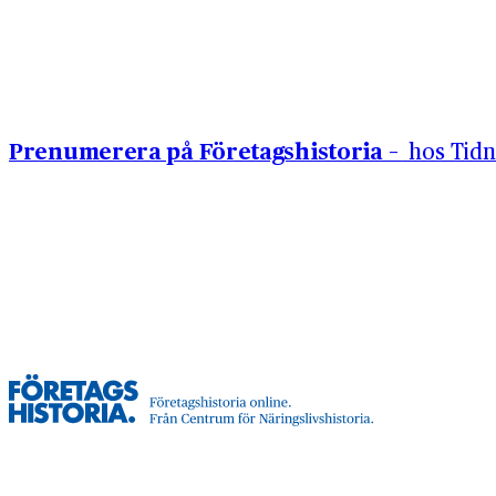
Hoppa till innehåll
Prenumerera på Företagshistoria –
hos Tidn