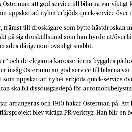
g Osterman att god service till bilarna var viktigt
om uppskattad nyhet erbjöds quick-service över 
 främst till droskägare som bytte hästdroskan mot
 på sig drosktillstånd som han hyrde ut/överlät
erades därigenom ovanligt snabbt.
sier” och de eleganta karosserierna byggdes på h
r insåg Osterman att god service till bilarna var 
 som uppskattad nyhet erbjöds quick-service öv
an ska bli dissousgasdepå för automobilbelysnin
rjar arrangeras och 1910 hakar Osterman på. Att 
ffärsprojekt blev viktiga PR-verktyg. Han blir en