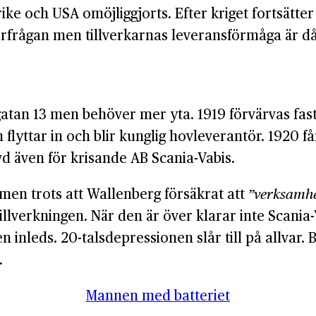
ke och USA omöjliggjorts. Efter kriget fortsätter 
rågan men tillverkarnas leveransförmåga är dålig.
gatan 13 men behöver mer yta. 1919 förvärvas fast
lyttar in och blir kunglig hovleverantör. 1920 få
 även för krisande AB Scania-Vabis.
 men trots att Wallenberg försäkrat att
”verksamhe
llverkningen. När den är över klarar inte Scania-
nleds. 20-talsdepressionen slår till på allvar. B
.
Mannen med batteriet