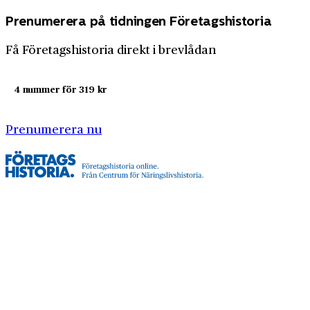
Prenumerera på tidningen Företagshistoria
Få Företagshistoria direkt i brevlådan
4 nummer för 319 kr
Prenumerera nu
Företagshistoria är en nyhetssajt om företags- och
näringslivshistoria från Centrum för
Näringslivshistoria. Samma innehåll hittar du i
tidskriften Företagshistoria, som vi också ger ut.
Har du frågor om sajten eller vill du prata om ditt