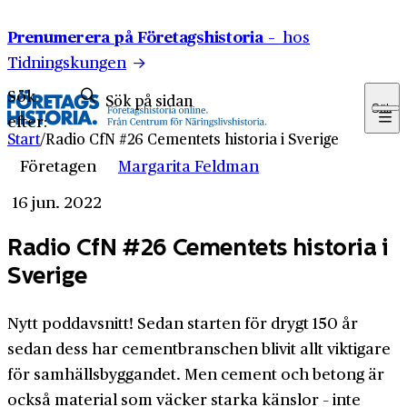
Hoppa till innehåll
Prenumerera på Företagshistoria –
hos
Tidningskungen
Sök
Sök
efter:
Start
/
Radio CfN #26 Cementets historia i Sverige
Företagen
Margarita Feldman
16 jun. 2022
Radio CfN #26 Cementets historia i
Sverige
Nytt poddavsnitt! Sedan starten för drygt 150 år
sedan dess har cementbranschen blivit allt viktigare
för samhällsbyggandet. Men cement och betong är
också material som väcker starka känslor – inte