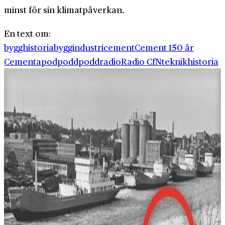
minst för sin klimatpåverkan.
En text om:
bygghistoria
byggindustri
cement
Cement 150 år
Cementa
pod
podd
poddradio
Radio CfN
teknikhistoria