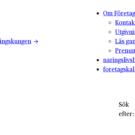
Om Företag
Kontak
Utgivn
ingskungen
Läs ga
Prenum
naringslivsh
foretagskal
Sök
efter: