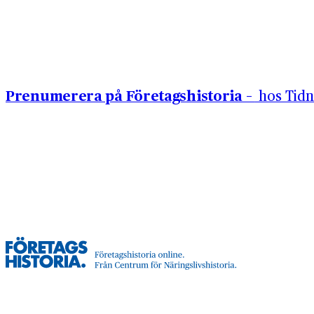
Hoppa till innehåll
Prenumerera på Företagshistoria –
hos Tidn