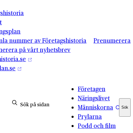
shistoria
t
ingsplan
mla nummer av Företagshistoria
Prenumerera
erera på vårt nyhetsbrev
istoria.se
lan.se
Företagen
Näringslivet
Människorna
Sök
Sök
Prylarna
Podd och film