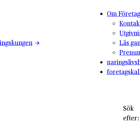
Om Företag
Kontak
Utgivn
ingskungen
Läs ga
Prenum
naringslivsh
foretagskal
Sök
efter: