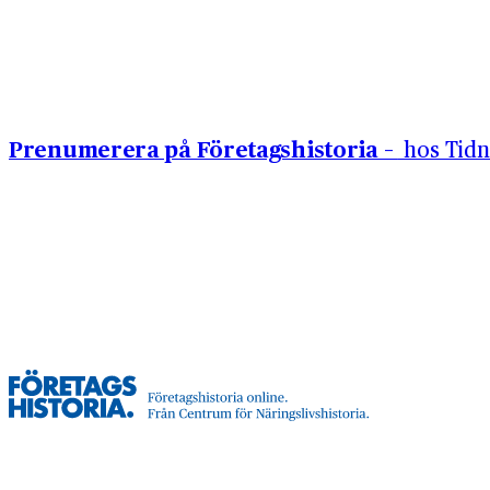
Hoppa till innehåll
Prenumerera på Företagshistoria –
hos Tidn