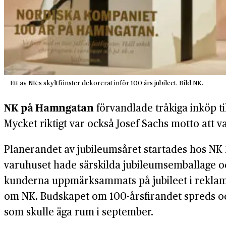
Ett av NK:s skyltfönster dekorerat inför 100 års jubileet. Bild NK.
NK på Hamngatan
förvandlade tråkiga inköp ti
Mycket riktigt var också Josef Sachs motto att v
Planerandet av jubileumsåret startades hos NK 
varuhuset hade särskilda jubileumsemballage oc
kunderna uppmärksammats på jubileet i reklam 
om NK. Budskapet om 100-årsfirandet spreds ock
som skulle äga rum i september.