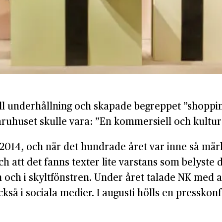
ll underhållning och skapade begreppet ”shopping
aruhuset skulle vara: ”En kommersiell och kulture
2014, och när det hundrade året var inne så mär
h att det fanns texter lite varstans som belyste
och i skyltfönstren. Under året talade NK med a
så i sociala medier. I augusti hölls en pressko