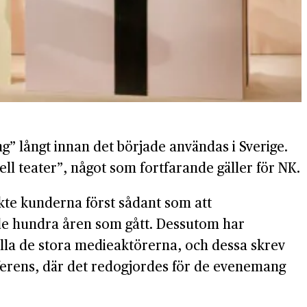
” långt innan det började användas i Sverige.
ll teater”, något som fortfarande gäller för NK.
kte kunderna först sådant som att
 de hundra åren som gått. Dessutom har
lla de stora medieaktörerna, och dessa skrev
nferens, där det redogjordes för de evenemang