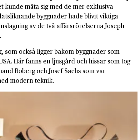
det kunde mäta sig med de mer exklusiva
atsliknande byggnader hade blivit viktiga
slagning av de två affärsrörelserna Joseph
.
erg, som också ligger bakom byggnader som
USA. Här fanns en ljusgård och hissar som tog
inand Boberg och Josef Sachs som var
 med modern teknik.