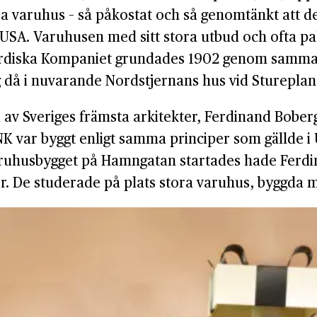
ora varuhus – så påkostat och så genomtänkt att 
USA. Varuhusen med sitt stora utbud och ofta pal
 Nordiska Kompaniet grundades 1902 genom samman
 då i nuvarande Nordstjernans hus vid Stureplan
 av Sveriges främsta arkitekter, Ferdinand Bob
 var byggt enligt samma principer som gällde i 
varuhusbygget på Hamngatan startades hade Ferd
ster. De studerade på plats stora varuhus, byggda