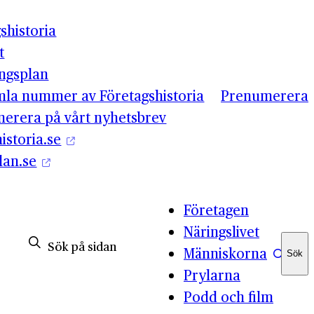
shistoria
t
ingsplan
mla nummer av Företagshistoria
Prenumerera
erera på vårt nyhetsbrev
istoria.se
lan.se
Företagen
Näringslivet
Människorna
Sök
Sök
Prylarna
Podd och film