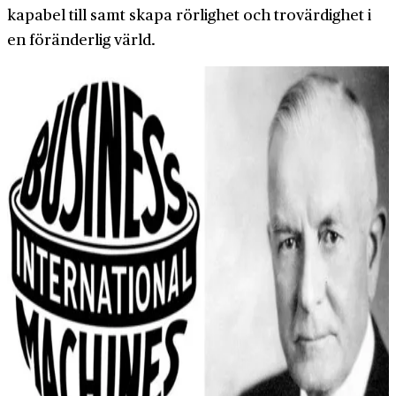
kapabel till samt skapa rörlighet och trovärdighet i
en föränderlig värld.