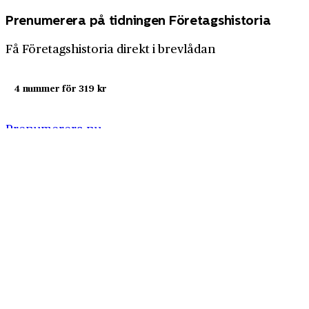
Prenumerera på tidningen Företagshistoria
Få Företagshistoria direkt i brevlådan
4 nummer för 319 kr
Prenumerera nu
Företagshistoria är en nyhetssajt om företags- och
näringslivshistoria från Centrum för
Näringslivshistoria. Samma innehåll hittar du i
tidskriften Företagshistoria, som vi också ger ut.
Har du frågor om sajten eller vill du prata om ditt