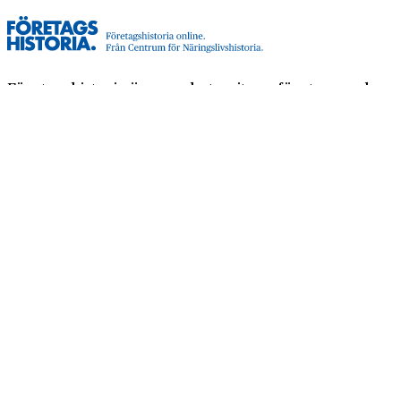
Företagshistoria är en nyhetssajt om företags- och
näringslivshistoria från Centrum för
Näringslivshistoria. Samma innehåll hittar du i
tidskriften Företagshistoria, som vi också ger ut.
Har du frågor om sajten eller vill du prata om ditt
företags historia?
08-634 99 00
info@naringslivshistoria.se
2026 © Centrum för Näringslivshistoria
Producerad av
Generation