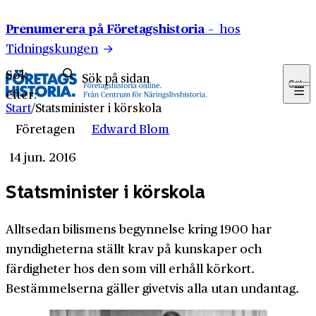
Hoppa till innehåll
Prenumerera på Företagshistoria –
hos
Tidningskungen
Sök
Sök
efter:
Start
/
Statsminister i körskola
Företagen
Edward Blom
14 jun. 2016
Statsminister i körskola
Alltsedan bilismens begynnelse kring 1900 har
myndigheterna ställt krav på kunskaper och
färdigheter hos den som vill erhåll körkort.
Bestämmelserna gäller givetvis alla utan undantag.