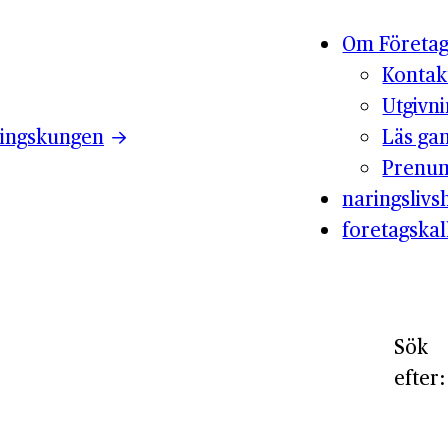
Om Företag
Kontak
Utgivn
ingskungen
Läs ga
Prenum
naringslivsh
foretagskal
Sök
efter: