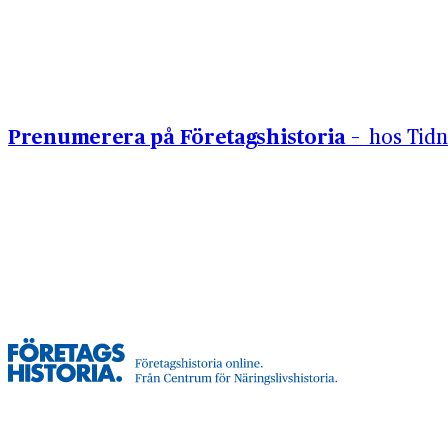
Hoppa till innehåll
Prenumerera på Företagshistoria –
hos Tidn