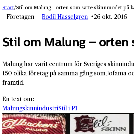
Start
/
Stil om Malung – orten som satte skinnmodet på k
Företagen
Bodil Hasselgren
26 okt. 2016
Stil om Malung – orten
Malung har varit centrum för Sveriges skinnindus
150 olika företag på samma gång som Jofama och P
framtid.
En text om:
Malung
skinnindustri
Stil i P1