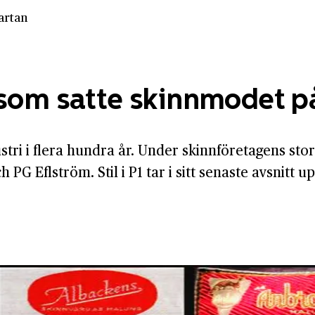
artan
 som satte skinnmodet p
tri i flera hundra år. Under skinnföretagens stor
G Eflström. Stil i P1 tar i sitt senaste avsnitt u