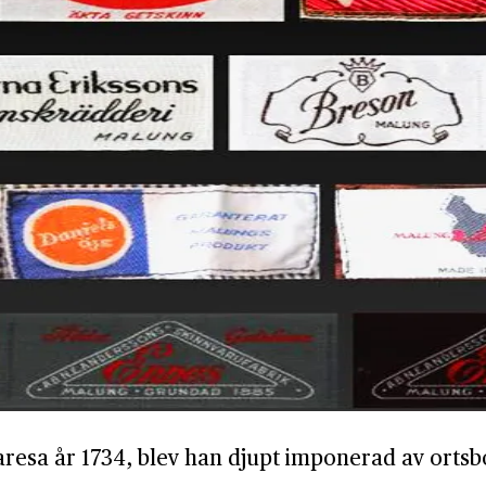
resa år 1734, blev han djupt imponerad av ortsborn