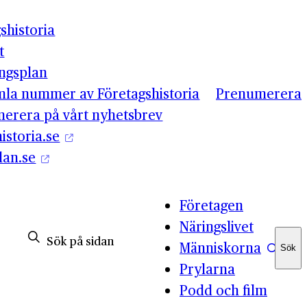
shistoria
t
ingsplan
mla nummer av Företagshistoria
Prenumerera
erera på vårt nyhetsbrev
istoria.se
lan.se
Företagen
Näringslivet
Människorna
Sök
Sök
Prylarna
Podd och film