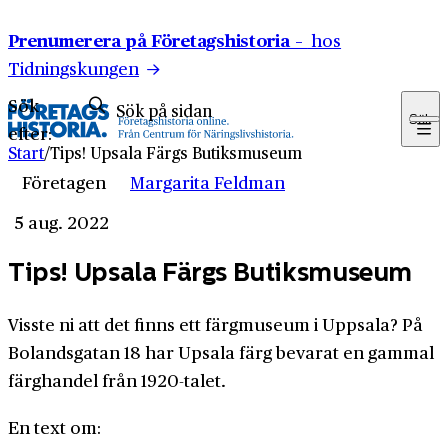
Hoppa till innehåll
Prenumerera på Företagshistoria –
hos
Tidningskungen
Sök
Sök
efter:
Start
/
Tips! Upsala Färgs Butiksmuseum
Företagen
Margarita Feldman
5 aug. 2022
Tips! Upsala Färgs Butiksmuseum
Visste ni att det finns ett färgmuseum i Uppsala? På
Bolandsgatan 18 har Upsala färg bevarat en gammal
färghandel från 1920-talet.
En text om: