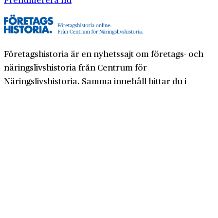
Företagshistoria är en nyhetssajt om företags- och
näringslivshistoria från Centrum för
Näringslivshistoria. Samma innehåll hittar du i
tidskriften Företagshistoria, som vi också ger ut.
Har du frågor om sajten eller vill du prata om ditt
företags historia?
08-634 99 00
info@naringslivshistoria.se
2026 © Centrum för Näringslivshistoria