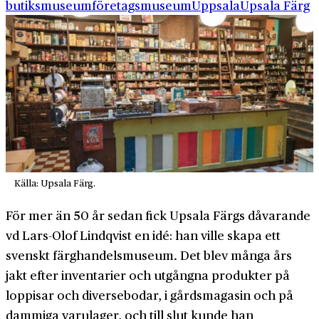
butiksmuseum
företagsmuseum
Uppsala
Upsala Färg
Källa: Upsala Färg.
För mer än 50 år sedan fick Upsala Färgs dåvarande
vd Lars-Olof Lindqvist en idé: han ville skapa ett
svenskt färghandelsmuseum. Det blev många års
jakt efter inventarier och utgångna produkter på
loppisar och diversebodar, i gårdsmagasin och på
dammiga varulager, och till slut kunde han