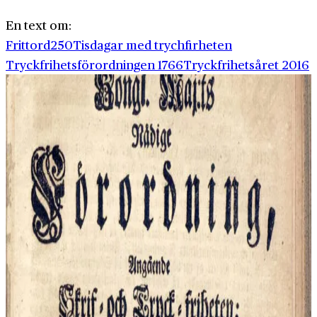
En text om:
Frittord250
Tisdagar med trychfirheten
Tryckfrihetsförordningen 1766
Tryckfrihetsåret 2016