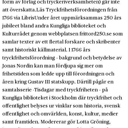
form av förlag och tryckeriverksamheten) går inte
att överskatta.Läs Tryckfrihetsförordningen från
1766 via LibrisUnder året uppmärksammas 250 års
jubileet bland andra Kungliga biblioteket och
Kulturrådet genom webbplatsen frittord250.se som
samlar texter av ett flertal forskare och skribenter
samt historiskt källmaterial. I 1766 års
tryckfrihetsförordning – bakgrund och betydelse av
Jonas Nordin kan man fördjupa sig mer om
frihetstiden som ledde upp till förordningen och
åren kring Gustav III statskupp. Därtill pågår en
samtalsserie -Tisdagar med tryckfriheten – på
Kungliga biblioteket i Stockholm där tryckfrihet och
offentlighet belyses ur vinklar som historia, svensk
offentlighet och omvärlden, konst, kultur, medier
samt framtiden. Modererar gör Lotta Gröning,