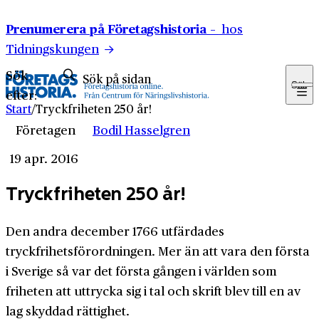
Hoppa till innehåll
Prenumerera på Företagshistoria –
hos
Tidningskungen
Sök
Sök
efter:
Start
/
Tryckfriheten 250 år!
Företagen
Bodil Hasselgren
19 apr. 2016
Tryckfriheten 250 år!
Den andra december 1766 utfärdades
tryckfrihetsförordningen. Mer än att vara den första
i Sverige så var det första gången i världen som
friheten att uttrycka sig i tal och skrift blev till en av
lag skyddad rättighet.