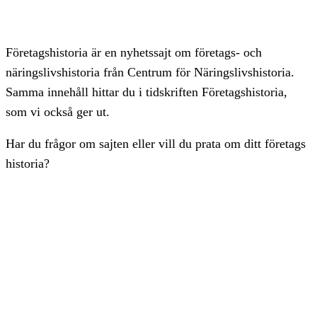
Företagshistoria är en nyhetssajt om företags- och
näringslivshistoria från Centrum för Näringslivshistoria.
Samma innehåll hittar du i tidskriften Företagshistoria,
som vi också ger ut.
Har du frågor om sajten eller vill du prata om ditt företags
historia?
08-634 99 00
info@naringslivshistoria.se
2026 © Centrum för Näringslivshistoria
Producerad av
Generation