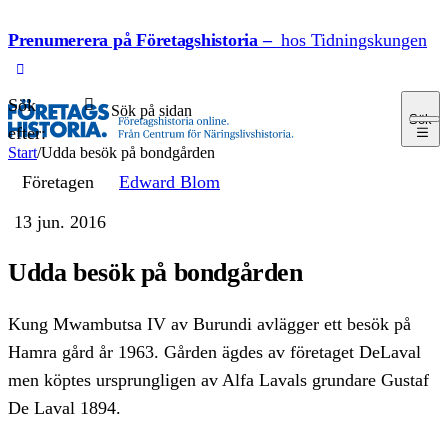
Hoppa till innehåll
Prenumerera på Företagshistoria –
hos Tidningskungen
Sök
Sök
efter:
Start
/
Udda besök på bondgården
Företagen
Edward Blom
13 jun. 2016
Udda besök på bondgården
Kung Mwambutsa IV av Burundi avlägger ett besök på
Hamra gård år 1963. Gården ägdes av företaget DeLaval
men köptes ursprungligen av Alfa Lavals grundare Gustaf
De Laval 1894.