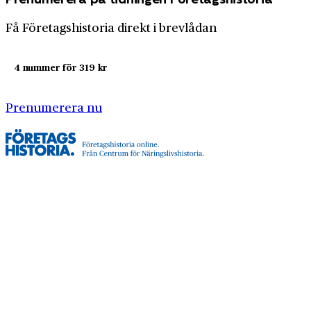
Få Företagshistoria direkt i brevlådan
4 nummer för 319 kr
Prenumerera nu
Företagshistoria är en nyhetssajt om företags- och
näringslivshistoria från Centrum för
Näringslivshistoria. Samma innehåll hittar du i
tidskriften Företagshistoria, som vi också ger ut.
Har du frågor om sajten eller vill du prata om ditt
företags historia?