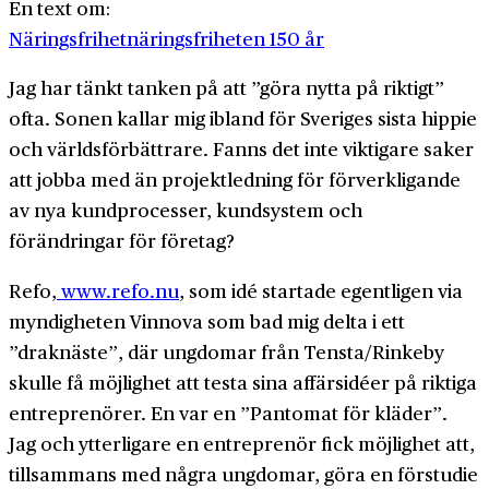
En text om:
Näringsfrihet
näringsfriheten 150 år
Jag har tänkt tanken på att ”göra nytta på riktigt”
ofta. Sonen kallar mig ibland för Sveriges sista hippie
och världsförbättrare. Fanns det inte viktigare saker
att jobba med än projektledning för förverkligande
av nya kundprocesser, kundsystem och
förändringar för företag?
Refo,
www.refo.nu
, som idé startade egentligen via
myndigheten Vinnova som bad mig delta i ett
”draknäste”, där ungdomar från Tensta/Rinkeby
skulle få möjlighet att testa sina affärsidéer på riktiga
entreprenörer. En var en ”Pantomat för kläder”.
Jag och ytterligare en entreprenör fick möjlighet att,
tillsammans med några ungdomar, göra en förstudie