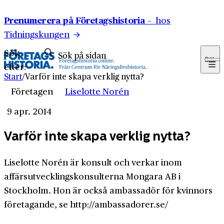
Hoppa till innehåll
Prenumerera på Företagshistoria –
hos
Tidningskungen
Sök
Sök
efter:
Start
/
Varför inte skapa verklig nytta?
Företagen
Liselotte Norén
9 apr. 2014
Varför inte skapa verklig nytta?
Liselotte Norén är konsult och verkar inom
affärsutvecklingskonsulterna Mongara AB i
Stockholm. Hon är också ambassadör för kvinnors
företagande, se http://ambassadorer.se/