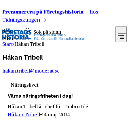
Hoppa till innehåll
Prenumerera på Företagshistoria –
hos
Tidningskungen
Sök
Sök
efter:
Start
/
Håkan Tribell
Håkan Tribell
hakan.tribell@moderat.se
Näringslivet
Värna näringsfriheten i dag!
Håkan Tribell är chef för Timbro Idé
Håkan Tribell
14 maj. 2014