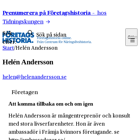
Hoppa till innehåll
Prenumerera på Företagshistoria –
hos
Tidningskungen
Sök
Sök
efter:
Start
/
Helén Andersson
Helén Andersson
helen@helenandersson.se
Företagen
Att komma tillbaka om och om igen
Helén Andersson är mångentreprenör och konsult
med stora livserfarenheter. Hon är även
ambassadör i Främja kvinnors företagande. se
http://ambassadorer.se/.