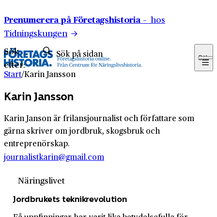
Hoppa till innehåll
Prenumerera på Företagshistoria –
hos
Tidningskungen
Sök
Sök
efter:
Start
/
Karin Jansson
Karin Jansson
Karin Janson är frilansjournalist och författare som
gärna skriver om jordbruk, skogsbruk och
entreprenörskap.
journalistkarin@gmail.com
Näringslivet
Jordbrukets teknikrevolution
Få uppfinningar har varit lika betydelsefulla för