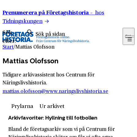
Hoppa till innehåll
Prenumerera på Företagshistoria –
hos
Tidningskungen
Sök
Sök
efter:
Start
/
Mattias Olofsson
Mattias Olofsson
Tidigare arkivassistent hos Centrum för
Näringslivshistoria.
mattias.olofsson@www.naringslivshistoria.se
Prylarna
Ur arkivet
Arkivfavoriter: Hyllning till fotbollen
Bland de företagsarkiv som vi på Centrum för
Näringslivshistoria sköter om får vi ofta egna