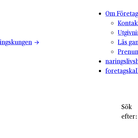
Om Företag
Kontak
Utgivn
ingskungen
Läs ga
Prenum
naringslivsh
foretagskal
Sök
efter: