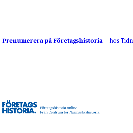
Hoppa till innehåll
Prenumerera på Företagshistoria –
hos Tidn