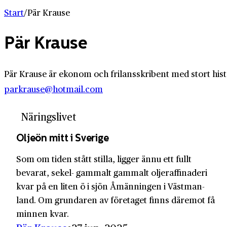
Start
/
Pär Krause
Pär Krause
Pär Krause är ekonom och frilansskribent med stort hist
parkrause@hotmail.com
Näringslivet
Oljeön mitt i Sverige
Som om tiden stått stilla, ligger ännu ett fullt
bevarat, sekel- gammalt gammalt olje­raffinaderi
kvar på en liten ö i sjön Åmänningen i Väst­man­
land. Om grundaren av företaget finns däremot få
minnen kvar.