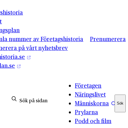
shistoria
t
ingsplan
mla nummer av Företagshistoria
Prenumerera
erera på vårt nyhetsbrev
istoria.se
lan.se
Företagen
Näringslivet
Människorna
Sök
Sök
Prylarna
Podd och film