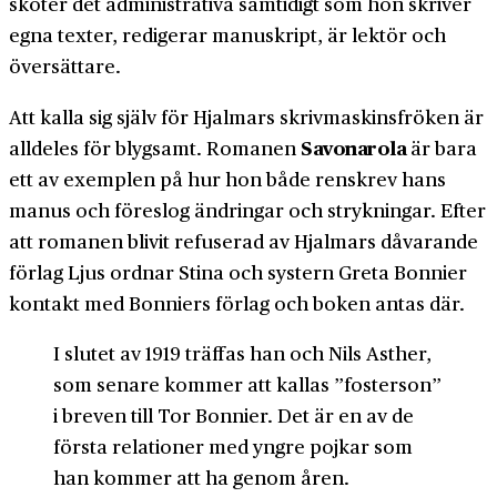
sköter det administrativa samtidigt som hon skriver
egna texter, redigerar manuskript, är lektör och
översättare.
Att kalla sig själv för Hjalmars skrivmaskinsfröken är
Savonarola
alldeles för blygsamt. Romanen
är bara
ett av exemplen på hur hon både renskrev hans
manus och föreslog ändringar och strykningar. Efter
att romanen blivit refuserad av Hjalmars dåvarande
förlag Ljus ordnar Stina och systern Greta Bonnier
kontakt med Bonniers förlag och boken antas där.
I slutet av 1919 träffas han och Nils Asther,
som senare kommer att kallas ”fosterson”
i breven till Tor Bonnier. Det är en av de
första relationer med yngre pojkar som
han kommer att ha genom åren.