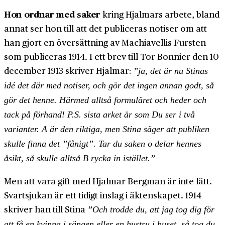
Hon ordnar med saker
kring Hjalmars arbete, bland
annat ser hon till att det publiceras notiser om att
han gjort en översättning av Machiavellis Fursten
som publiceras 1914. I ett brev till Tor Bonnier den 10
december 1913 skriver Hjalmar:
”ja, det är nu Stinas
idé det där med notiser, och gör det ingen annan godt, så
gör det henne. Härmed alltså formuläret och heder och
tack på förhand! P.S. sista arket är som Du ser i två
varianter. A är den riktiga, men Stina säger att publiken
skulle finna det ”fånigt”. Tar du saken o delar hennes
åsikt, så skulle alltså B rycka in istället.”
Men att vara gift med Hjalmar Bergman är inte lätt.
Svartsjukan är ett tidigt inslag i äktenskapet. 1914
skriver han till Stina
”Och trodde du, att jag tog dig för
att få en kvinna i sängen eller en hustru i huset, så tog du