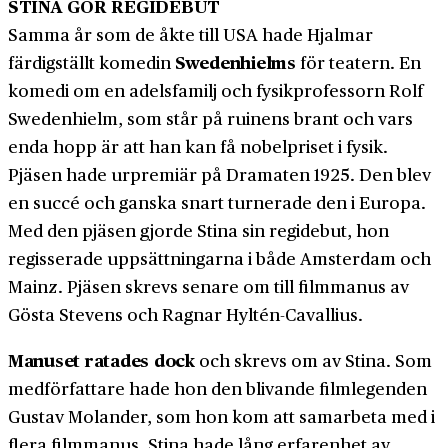
STINA GÖR REGIDEBUT
Samma år som de åkte till USA hade Hjalmar
Swedenhielms
färdigställt komedin
för teatern. En
komedi om en adelsfamilj och fysikprofessorn Rolf
Swedenhielm, som står på ruinens brant och vars
enda hopp är att han kan få nobelpriset i fysik.
Pjäsen hade urpremiär på Dramaten 1925. Den blev
en succé och ganska snart turnerade den i Europa.
Med den pjäsen gjorde Stina sin regidebut, hon
regisserade uppsättningarna i både Amsterdam och
Mainz. Pjäsen skrevs senare om till filmmanus av
Gösta Stevens och Ragnar Hyltén-Cavallius.
Manuset ratades dock
och skrevs om av Stina. Som
medförfattare hade hon den blivande filmlegenden
Gustav Molander, som hon kom att samarbeta med i
flera filmmanus. Stina hade lång erfarenhet av