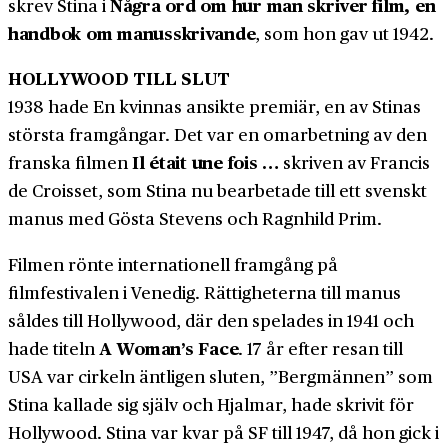
Några ord om hur man skriver film, en
skrev Stina i
handbok om manusskrivande
, som hon gav ut 1942.
HOLLYWOOD TILL SLUT
1938 hade En kvinnas ansikte premiär, en av Stinas
största framgångar. Det var en omarbetning av den
Il était une fois …
franska filmen
skriven av Francis
de Croisset, som Stina nu bearbetade till ett svenskt
manus med Gösta Stevens och Ragnhild Prim.
Filmen rönte internationell framgång på
filmfestivalen i Venedig. Rättigheterna till manus
såldes till Hollywood, där den spelades in 1941 och
A Woman’s Face
hade titeln
. 17 år efter resan till
USA var cirkeln äntligen sluten, ”Bergmännen” som
Stina kallade sig själv och Hjalmar, hade skrivit för
Hollywood. Stina var kvar på SF till 1947, då hon gick i