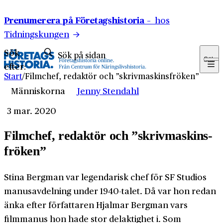
Hoppa till innehåll
Prenumerera på Företagshistoria –
hos
Tidningskungen
Sök
Sök
efter:
Start
/
Filmchef, redaktör och ”skrivmaskins­fröken”
Människorna
Jenny Stendahl
3 mar. 2020
Filmchef, redaktör och ”skrivmaskins­
fröken”
Stina Bergman var legendarisk chef för SF Studios
manusavdelning under 1940-talet. Då var hon redan
änka efter författaren Hjalmar Bergman vars
filmmanus hon hade stor delaktighet i. Som