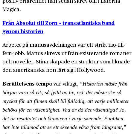
positiv erfarenhet han sedan skrev om i Laterna
Magica.
Från Absolut till Zorn – transatlantiska band
genom historien
Arbetet på manusavdelningen var ett strikt nio-till-
fem-jobb. Manus skrevs utifrån existerande romaner
och noveller. Stina skapade en struktur som liknade
den amerikanska hon lärt sig i Hollywood.
Berättelsens tempo
var viktigt,
”Historien måste från
början vara så rik, så fylld av liv, och det måste ske så
mycket för att filmen skall bli fullödig, att varje millimeter
behövs för en väsentlighet. Vad är då det väsentliga? Jo,
det är resultatet och klimaxen i varje skeende. Publiken
har inte tålamod att se ett skeende växa fram långsamt,”