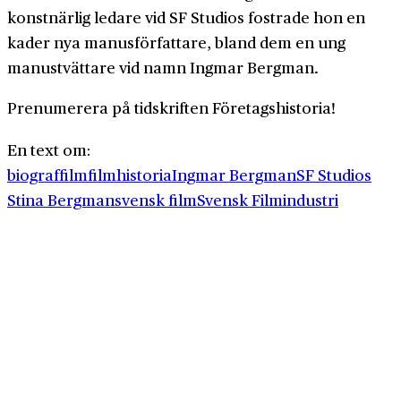
konstnärlig ledare vid SF Studios fostrade hon en
kader nya manusförfattare, bland dem en ung
manustvättare vid namn Ingmar Bergman.
Prenumerera på tidskriften Företagshistoria!
En text om:
biograf
film
filmhistoria
Ingmar Bergman
SF Studios
Stina Bergman
svensk film
Svensk Filmindustri