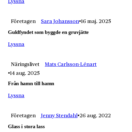
Lyssna
Företagen
Sara Johansson
16 maj. 2025
Guldfyndet som byggde en gruvjätte
Lyssna
Näringslivet
Mats Carlsson-Lénart
14 aug. 2025
Från hamn till hamn
Lyssna
Företagen
Jenny Stendahl
26 aug. 2022
Glass i stora lass