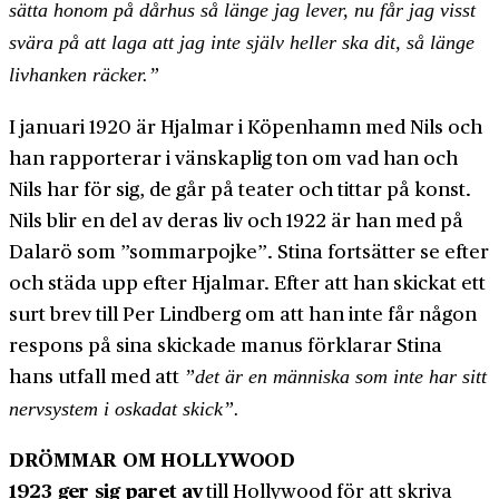
sätta honom på dårhus så länge jag lever, nu får jag visst
svära på att laga att jag inte själv heller ska dit, så länge
livhanken räcker.”
I januari 1920 är Hjalmar i Köpenhamn med Nils och
han rapporterar i vänskaplig ton om vad han och
Nils har för sig, de går på teater och tittar på konst.
Nils blir en del av deras liv och 1922 är han med på
Dalarö som ”sommarpojke”. Stina fortsätter se efter
och städa upp efter Hjalmar. Efter att han skickat ett
surt brev till Per Lindberg om att han inte får någon
respons på sina skickade manus förklarar Stina
hans utfall med att
”det är en människa som inte har sitt
nervsystem i oskadat skick”.
DRÖMMAR OM HOLLYWOOD
1923 ger sig paret av
till Hollywood för att skriva