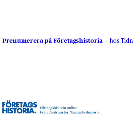
Hoppa till innehåll
Prenumerera på Företagshistoria –
hos Tidn