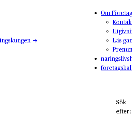
Om Företag
Kontak
Utgivn
ingskungen
Läs ga
Prenum
naringslivsh
foretagskal
Sök
efter: