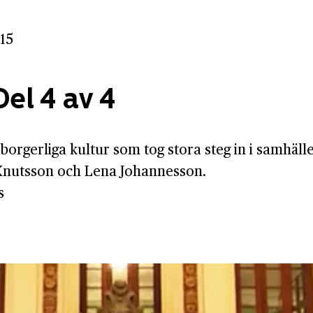
015
Del 4 av 4
 borgerliga kultur som tog stora steg in i samhäll
Knutsson och Lena Johannesson.
s