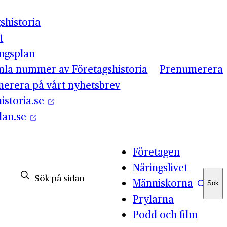
shistoria
t
ingsplan
mla nummer av Företagshistoria
Prenumerera
erera på vårt nyhetsbrev
istoria.se
lan.se
Företagen
Näringslivet
Människorna
Sök
Sök
Prylarna
Podd och film