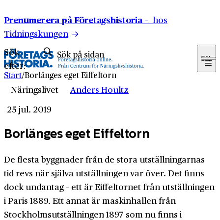
Hoppa till innehåll
Prenumerera på Företagshistoria –
hos
Tidningskungen
Sök
Sök
efter:
Start
/
Borlänges eget Eiffeltorn
Näringslivet
Anders Houltz
25 jul. 2019
Borlänges eget Eiffeltorn
De flesta byggnader från de stora utställningarnas
tid revs när själva utställningen var över. Det finns
dock undantag – ett är Eiffeltornet från utställningen
i Paris 1889. Ett annat är maskinhallen från
Stockholmsutställningen 1897 som nu finns i