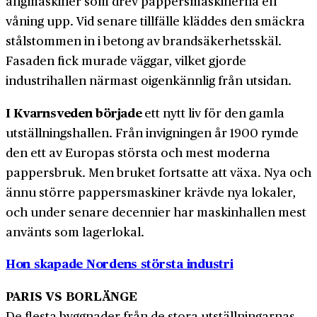
ångmaskiner som drev pappersmaskinerna en
våning upp. Vid senare tillfälle kläddes den smäckra
stålstommen in i betong av brandsäkerhetsskäl.
Fasaden fick murade väggar, vilket gjorde
industrihallen närmast oigenkännlig från utsidan.
I Kvarnsveden började
ett nytt liv för den gamla
utställningshallen. Från invigningen år 1900 rymde
den ett av Europas största och mest moderna
pappersbruk. Men bruket fortsatte att växa. Nya och
ännu större pappersmaskiner krävde nya lokaler,
och under senare decennier har maskinhallen mest
använts som lagerlokal.
Hon skapade Nordens största industri
PARIS VS BORLÄNGE
De flesta byggnader från de stora utställningarnas