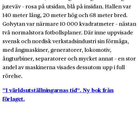
juteväv – rosa på utsidan, blå på insidan. Hallen var
140 meter lång, 20 meter hög och 68 meter bred.
Golvytan var närmare 10 000 kvadratmeter – nästan
två normalstora fotbollsplaner. Där inne uppvisade
svensk och nordisk verkstadsindustri sin förmåga,
med ångmaskiner, generatorer, lokomotiv,
ångturbiner, separatorer och mycket annat – en stor
andel av maskinerna visades dessutom upp i full
rörelse.
”I världsutställningarnas tid”. Ny bok från
förlaget.