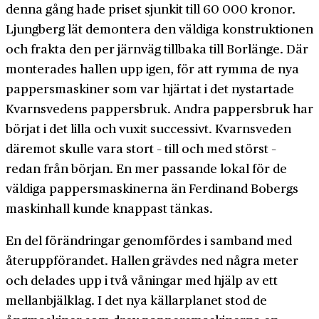
denna gång hade priset sjunkit till 60 000 kronor.
Ljungberg lät demontera den väldiga konstruktionen
och frakta den per järnväg tillbaka till Borlänge. Där
monterades hallen upp igen, för att rymma de nya
pappersmaskiner som var hjärtat i det nystartade
Kvarnsvedens pappersbruk. Andra pappersbruk har
börjat i det lilla och vuxit successivt. Kvarnsveden
däremot skulle vara stort – till och med störst –
redan från början. En mer passande lokal för de
väldiga pappersmaskinerna än Ferdinand Bobergs
maskinhall kunde knappast tänkas.
En del förändringar genomfördes i samband med
återuppförandet. Hallen grävdes ned några meter
och delades upp i två våningar med hjälp av ett
mellanbjälklag. I det nya källarplanet stod de