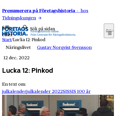
Hoppa till innehåll
Prenumerera på Företagshistoria –
hos
Tidningskungen
Sök
Sök
efter:
Start
/
Lucka 12: Pinkod
Näringslivet
Gustav Norqvist-Svensson
12 dec. 2022
Lucka 12: Pinkod
En text om:
julkalender
julkalender 2022
SIS
SIS 100 år