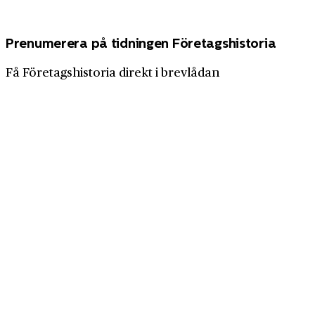
Prenumerera på tidningen Företagshistoria
Få Företagshistoria direkt i brevlådan
4 nummer för 319 kr
Prenumerera nu
Företagshistoria är en nyhetssajt om företags- och
näringslivshistoria från Centrum för
Näringslivshistoria. Samma innehåll hittar du i
tidskriften Företagshistoria, som vi också ger ut.