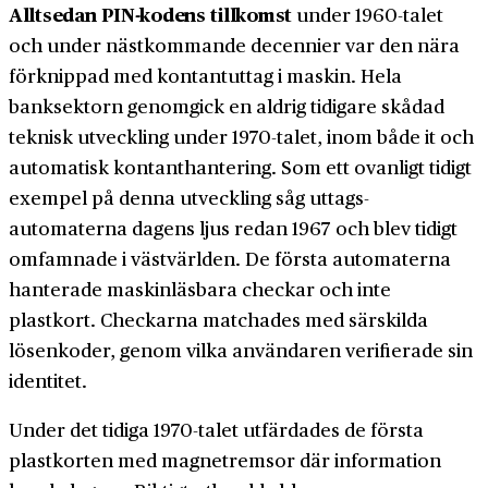
Alltsedan PIN-kodens tillkomst
under 1960-talet
och under näst­kommande decennier var den nära
förknippad med kontant­uttag i maskin. Hela
banksektorn genomgick en aldrig tidigare skådad
teknisk utveckling under 1970-talet, inom både it och
automatisk kontant­hantering. Som ett ovanligt tidigt
exempel på denna utveckling såg uttags­
automaterna dagens ljus redan 1967 och blev tidigt
omfamnade i väst­världen. De första automaterna
hanterade maskin­läsbara checkar och inte
plastkort. Checkarna matchades med särskilda
lösenkoder, genom vilka användaren verifierade sin
identitet.
Under det tidiga 1970-talet utfärdades de första
plastkorten med magnetremsor där information