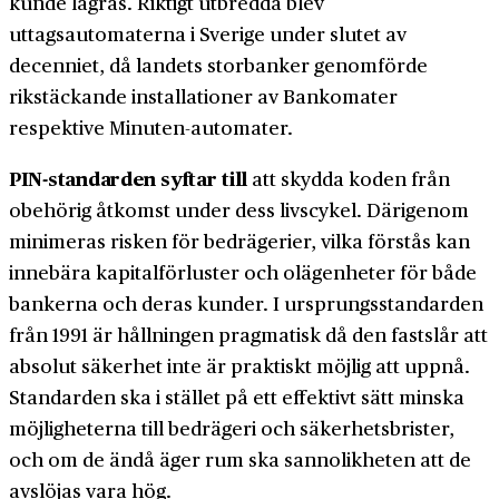
kunde lagras. Riktigt utbredda blev
uttagsautomaterna i Sverige under slutet av
decenniet, då landets storbanker genomförde
rikstäckande installationer av Bankomater
respektive Minuten-automater.
PIN-standarden syftar till
att skydda koden från
obehörig åtkomst under dess livscykel. Därigenom
minimeras risken för bedrägerier, vilka förstås kan
innebära kapitalförluster och olägenheter för både
bankerna och deras kunder. I ursprungs­standarden
från 1991 är hållningen pragmatisk då den fastslår att
absolut säkerhet inte är praktiskt möjlig att uppnå.
Standarden ska i stället på ett effektivt sätt minska
möjligheterna till bedrägeri och säkerhets­brister,
och om de ändå äger rum ska sannolikheten att de
avslöjas vara hög.