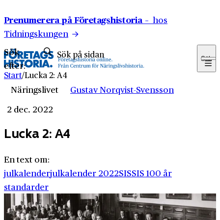
Hoppa till innehåll
Prenumerera på Företagshistoria –
hos
Tidningskungen
Sök
Sök
efter:
Start
/
Lucka 2: A4
Näringslivet
Gustav Norqvist-Svensson
2 dec. 2022
Lucka 2: A4
En text om:
julkalender
julkalender 2022
SIS
SIS 100 år
standarder