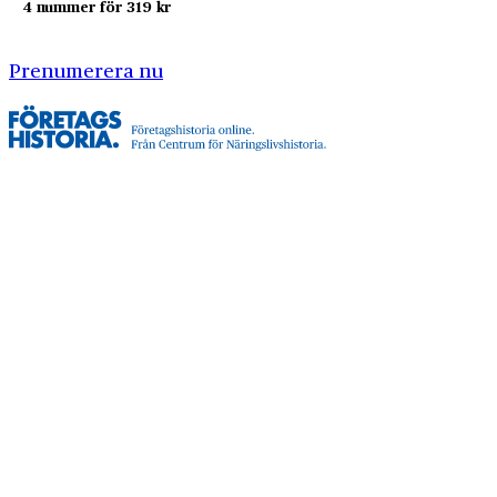
4 nummer för 319 kr
Prenumerera nu
Företagshistoria är en nyhetssajt om företags- och
näringslivshistoria från Centrum för
Näringslivshistoria. Samma innehåll hittar du i
tidskriften Företagshistoria, som vi också ger ut.
Har du frågor om sajten eller vill du prata om ditt
företags historia?
08-634 99 00
info@naringslivshistoria.se