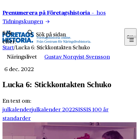
Hoppa till innehåll
Prenumerera på Företagshistoria –
hos
Tidningskungen
Sök
Sök
efter:
Start
/
Lucka 6: Stickkontakten Schuko
Näringslivet
Gustav Norqvist-Svensson
6 dec. 2022
Lucka 6: Stickkontakten Schuko
En text om:
julkalender
julkalender 2022
SIS
SIS 100 år
standarder