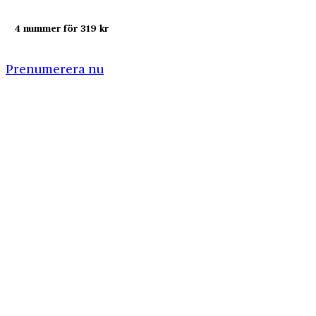
4 nummer för 319 kr
Prenumerera nu
Företagshistoria är en nyhetssajt om företags- och
näringslivshistoria från Centrum för
Näringslivshistoria. Samma innehåll hittar du i
tidskriften Företagshistoria, som vi också ger ut.
Har du frågor om sajten eller vill du prata om ditt
företags historia?
08-634 99 00
info@naringslivshistoria.se