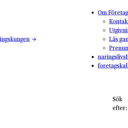
Om Företag
Kontak
Utgivn
ingskungen
Läs ga
Prenum
naringslivsh
foretagskal
Sök
efter: