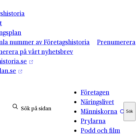
shistoria
t
ingsplan
mla nummer av Företagshistoria
Prenumerera
erera på vårt nyhetsbrev
istoria.se
lan.se
Företagen
Näringslivet
Människorna
Sök
Sök
Prylarna
Podd och film