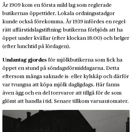
År 1909 kom en första mild lag som reglerade
butikernas öppet­tider. Lokala ordnings­stadgor
kunde också före­komma. År 1939 infördes en regel­
rätt affärs­tids­lag­stiftning: butikerna förbjöds att ha
öppet under kvällar (efter klockan 18:00) och helger
(efter lunchtid på lördagen).
Undantag gjordes
för mjölk­butikerna som fick ha
öppet en stund på söndags­för­middagarna. Detta
eftersom många saknade is- eller kyl­skåp och därför
var tvungna att köpa mjölk daglig­dags. Här fanns
även ägg och en del torr­varor att tillgå för de som
glömt att handla i tid. Senare tillkom varu­automater.