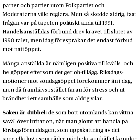
parter och partier utom Folk­partiet och
Moderaterna ville reglera. Men så skedde aldrig, fast
frågan var på tapeten politiskt ända till 1991.
Handels­anställdas förbund drev kravet till slutet av
1990-talet, men idag förespråkar det endast förbud
mot natt­öppet.
Många anställda är nämligen positiva till kvälls- och
helg­öppet eftersom det ger ob-tillägg. Riks­dags­
motioner mot söndags­öppet före­kommer än i dag,
men då fram­hävs i stället faran för stress och ut­
brändhet i ett sam­hälle som aldrig vilar.
Saken är dubbel:
de som bott utom­lands kan vittna
såväl över irritation, när man glömt att handla på
lördags­för­middagen, som upp­skattning av det
speciella lugn som råder när hela samhället kopplar