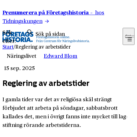
Hoppa till innehåll
Prenumerera på Företagshistoria –
hos
Tidningskungen
Sök
Sök
efter:
Start
/
Reglering av arbetstider
Näringslivet
Edward Blom
15 sep. 2025
Reglering av arbetstider
I gamla tider var det av religiösa skäl strängt
förbjudet att arbeta på söndagar, sabbats­brott
kallades det, men i övrigt fanns inte mycket till lag­
stiftning rörande arbets­tiderna.