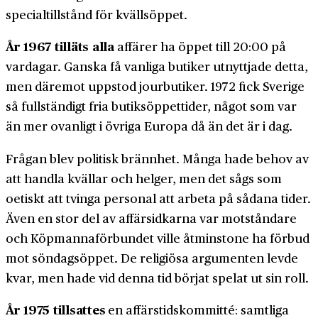
special­tillstånd för kvälls­öppet.
År 1967 tilläts alla
affärer ha öppet till 20:00 på
vardagar. Ganska få vanliga butiker utnyttjade detta,
men däremot uppstod jour­butiker. 1972 fick Sverige
så full­ständigt fria butiks­öppettider, något som var
än mer ovanligt i övriga Europa då än det är i dag.
Frågan blev politisk brännhet. Många hade behov av
att handla kvällar och helger, men det sågs som
oetiskt att tvinga personal att arbeta på sådana tider.
Även en stor del av affärs­idkarna var mot­ståndare
och Köpmanna­för­bundet ville åtminstone ha förbud
mot söndags­öppet. De religiösa argumenten levde
kvar, men hade vid denna tid börjat spelat ut sin roll.
År 1975 till­sattes
en affärs­tids­kommitté: samtliga