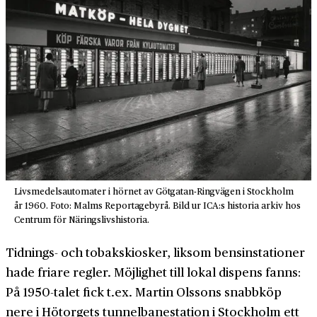
Livsmedelsautomater i hörnet av Götgatan-Ringvägen i Stockholm
år 1960. Foto: Malms Reportagebyrå. Bild ur ICA:s historia arkiv hos
Centrum för Näringslivshistoria.
Tidnings- och tobaks­kiosker, liksom bensin­stationer
hade friare regler. Möjlighet till lokal dispens fanns:
På 1950-talet fick t.ex. Martin Olssons snabbköp
nere i Hötorgets tunnel­banestation i Stockholm ett